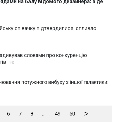
рядами на балу відомого дизайнера: а де
ійську співачку підтвердилися: спливло
здивував словами про конкуренцію
тів
вання потужного вибуху з іншої галактики:
>
6
7
8
...
49
50