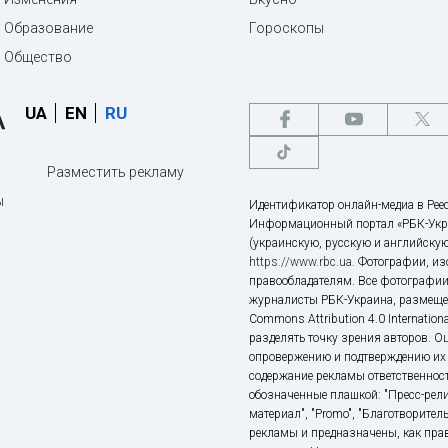
Образование
Гороскопы
Общество
UA
EN
RU
Разместить рекламу
ы
Идентификатор онлайн-медиа в Реес
Информационный портал «РБК-Укр
(украинскую, русскую и английскую
https://www.rbc.ua
. Фотографии, и
правообладателям. Все фотографии
журналисты РБК-Украина, размещен
Commons Attribution 4.0 Internatio
разделять точку зрения авторов. О
опровержению и подтверждению их 
содержание рекламы ответственност
обозначенные плашкой: "Пресс-рели
материал", "Promo", "Благотворител
рекламы и предназначены, как прав