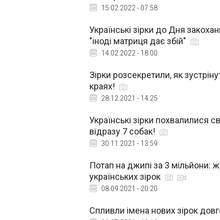
15.02.2022 - 07:58
Українські зірки до Дня закохан
"іноді матриця дає збій"
14.02.2022 - 18:00
Зірки розсекретили, як зустрінуть
краях!
28.12.2021 - 14:25
Українські зірки похвалилися с
відразу 7 собак!
30.11.2021 - 13:59
Потап на джипі за 3 мільйони: 
українських зірок
08.09.2021 - 20:20
Спливли імена нових зірок довг