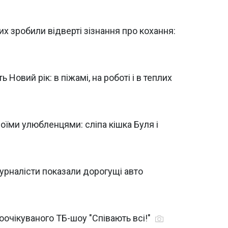
их зробили відверті зізнання про кохання:
 Новий рік: в піжамі, на роботі і в теплих
воїми улюбленцями: сліпа кішка Буля і
журналісти показали дорогущі авто
оочікуваного ТБ-шоу "Співають всі!"