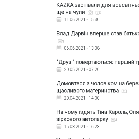
KAZKA заспівали для всесвітньо 
ще не чули
11.06.2021 - 15:30
Влад Дарвін вперше став батьк
06.06.2021 - 13:38
"Друзі" повертаються: перший 
20.05.2021 - 07:20
Домовтеся з чоловіком на березі
щасливого материнства
20.04.2021 - 14:00
На чому їздять Тіна Кароль, Оля
зіркового автопарку
15.03.2021 - 16:23