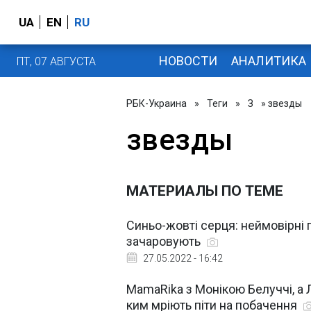
UA
EN
RU
НОВОСТИ
АНАЛИТИКА
ПТ, 07 АВГУСТА
РБК-Украина
»
Теги
»
З
» звезды
звезды
МАТЕРИАЛЫ ПО ТЕМЕ
Синьо-жовті серця: неймовірні па
зачаровують
27.05.2022 - 16:42
MamaRika з Монікою Белуччі, а Л
ким мріють піти на побачення