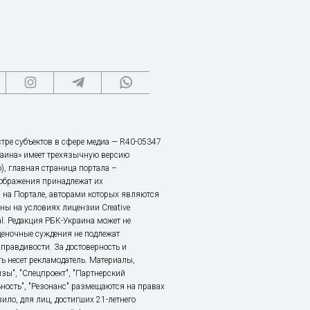
тре субъектов в сфере медиа — R40-05347
аина» имеет трехязычную версию
), главная страница портала –
зображения принадлежат их
 на Портале, авторами которых являются
ы на условиях лицензии Creative
nal. Редакция РБК-Украина может не
ценочные суждения не подлежат
правдивости. За достоверность и
ь несет рекламодатель. Материалы,
зы", "Спецпроект", "Партнерский
ьность", "Резонанс" размещаются на правах
ило, для лиц, достигших 21-летнего