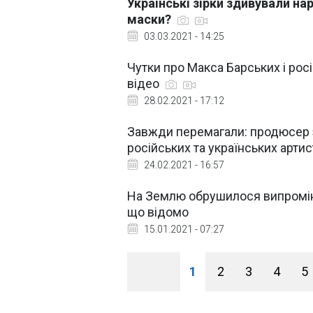
Українські зірки здивували на
маски?
03.03.2021 - 14:25
Чутки про Макса Барських і рос
відео
28.02.2021 - 17:12
Завжди перемагали: продюсер 
російських та українських артис
24.02.2021 - 16:57
На Землю обрушилося випроміню
що відомо
15.01.2021 - 07:27
1
2
3
4
5