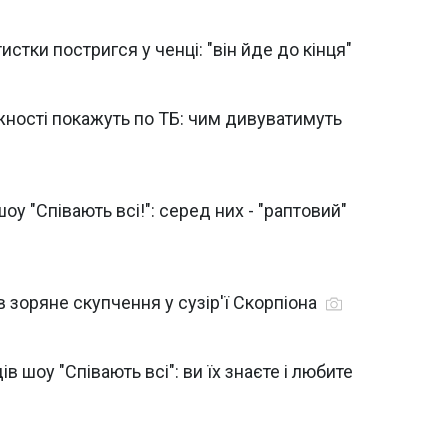
истки постригся у ченці: "він йде до кінця"
ності покажуть по ТБ: чим дивуватимуть
оу "Співають всі!": серед них - "раптовий"
 зоряне скупчення у сузір'ї Скорпіона
в шоу "Співають всі": ви їх знаєте і любите