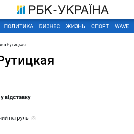
ПОЛИТИКА
БИЗНЕС
ЖИЗНЬ
СПОРТ
WAVE
ава Рутицкая
Рутицкая
у відставку
бний патруль