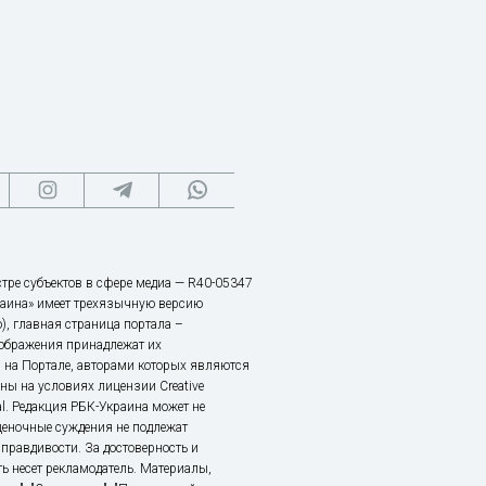
тре субъектов в сфере медиа — R40-05347
аина» имеет трехязычную версию
), главная страница портала –
зображения принадлежат их
 на Портале, авторами которых являются
ы на условиях лицензии Creative
nal. Редакция РБК-Украина может не
ценочные суждения не подлежат
правдивости. За достоверность и
ь несет рекламодатель. Материалы,