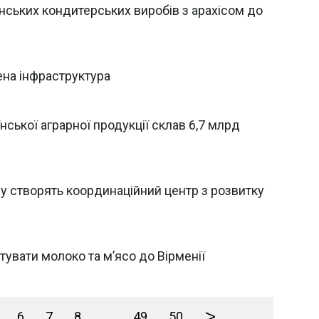
нських кондитерських виробів з арахісом до
ена інфраструктура
нської аграрної продукції склав 6,7 млрд
у створять координаційний центр з розвитку
тувати молоко та м’ясо до Вірменії
>
6
7
8
...
49
50