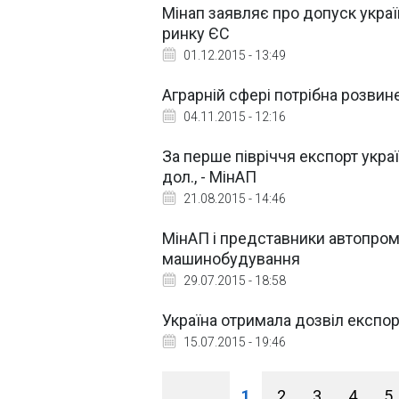
Мінап заявляє про допуск украї
ринку ЄС
01.12.2015 - 13:49
Аграрній сфері потрібна розвин
04.11.2015 - 12:16
За перше півріччя експорт украї
дол., - МінАП
21.08.2015 - 14:46
МінАП і представники автопром
машинобудування
29.07.2015 - 18:58
Україна отримала дозвіл експор
15.07.2015 - 19:46
1
2
3
4
5