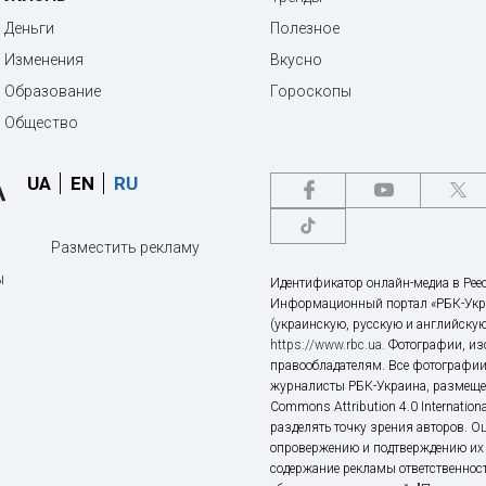
Деньги
Полезное
Изменения
Вкусно
Образование
Гороскопы
Общество
UA
EN
RU
Разместить рекламу
ы
Идентификатор онлайн-медиа в Реес
Информационный портал «РБК-Укр
(украинскую, русскую и английскую
https://www.rbc.ua
. Фотографии, и
правообладателям. Все фотографии
журналисты РБК-Украина, размещен
Commons Attribution 4.0 Internatio
разделять точку зрения авторов. О
опровержению и подтверждению их 
содержание рекламы ответственност