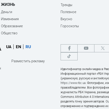
ЖИЗНЬ
Тренды
Деньги
Полезное
Изменения
Вкусно
Образование
Гороскопы
Общество
UA
EN
RU
Разместить рекламу
ы
Идентификатор онлайн-медиа в Реес
Информационный портал «РБК-Укр
(украинскую, русскую и английскую
https://www.rbc.ua
. Фотографии, и
правообладателям. Все фотографии
журналисты РБК-Украина, размещен
Commons Attribution 4.0 Internatio
разделять точку зрения авторов. О
опровержению и подтверждению их 