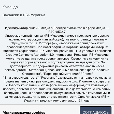
Команда
Вакансии в РБК-Украина
Идентификатор онлайн-медиа в Реестре субъектов в сфере медиа —
R40-05347
Информационный портал «РБК-Украина» имеет трехязычную версию
(украинскую, русскую и английскую), главная страница портала –
https://www.rbc.ua
. Фотографии, изображения принадлежат их
правообладателям. Все фотографии на Портале, авторами которых
являются журналисты РБК-Украина, размещены на условиях лицензии
Creative Commons Attribution 4.0 International. Редакция РБК-Украина
может не разделять точку зрения авторов. Оценочные суждения не
подлежат опровержению и подтверждению их правдивости. За
достоверность и содержание рекламы ответственность несет
рекламодатель. Материалы, обозначенные плашкой: "Пресс-релизы",
"Спецпроект", "Партнерский материал", "Promo",
"Благотворительность", "Резонанс" размещаются на правах рекламы и
предназначены, как правило, для лиц, достигших 21-летнего возраста.
«Новости компании» – это информационный формат, охватывающий
новости, события и объявления, связанные с деятельностью компаний,
базирующиеся на прессрелизах, выпускаемых самими компаниями, и
за которые редакция не несет ответственности. Онлайн-медиа «РБК-
Украина» предназначено для лиц от 21 года.
© LLC "UBT MEDIA", 2006-2026.
Мы используем cookies
СОГЛАШАЮСЬ