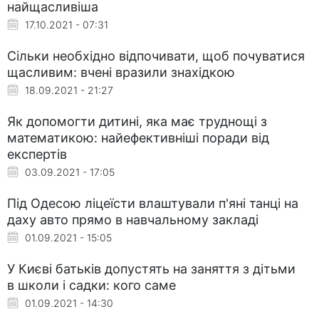
найщасливіша
17.10.2021 - 07:31
Сільки необхідно відпочивати, щоб почуватися
щасливим: вчені вразили знахідкою
18.09.2021 - 21:27
Як допомогти дитині, яка має труднощі з
математикою: найефективніші поради від
експертів
03.09.2021 - 17:05
Під Одесою ліцеїсти влаштували п'яні танці на
даху авто прямо в навчальному закладі
01.09.2021 - 15:05
У Києві батьків допустять на заняття з дітьми
в школи і садки: кого саме
01.09.2021 - 14:30