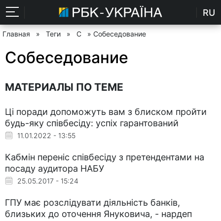
RU
Главная
»
Теги
»
С
» Собеседование
Собеседование
МАТЕРИАЛЫ ПО ТЕМЕ
Ці поради допоможуть вам з блиском пройти
будь-яку співбесіду: успіх гарантований
11.01.2022 - 13:55
Кабмін переніс співбесіду з претендентами на
посаду аудитора НАБУ
25.05.2017 - 15:24
ГПУ має розслідувати діяльність банків,
близьких до оточення Януковича, - нардеп