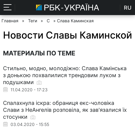
RU
Главная
»
Теги
»
С
» Слава Каминская
Новости Славы Каминской
МАТЕРИАЛЫ ПО ТЕМЕ
Стильно, модно, молодіжно: Слава Камінська
з донькою похвалилися трендовим луком з
подушками
11.04.2020 - 17:23
Спалахнула іскра: обраниця екс-чоловіка
Слави з НеАнгелів розповіла, як зав'язалися їх
стосунки
03.04.2020 - 15:55