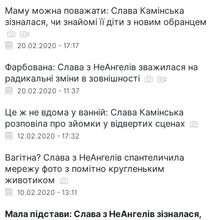
Маму можна поважати: Слава Камінська
зізналася, чи знайомі її діти з новим обранцем
20.02.2020 - 17:17
Фарбована: Слава з НеАнгелів зважилася на
радикальні зміни в зовнішності
20.02.2020 - 11:37
Це ж не вдома у ванній: Слава Камінська
розповіла про зйомки у відвертих сценах
12.02.2020 - 17:32
Вагітна? Слава з НеАнгелів спантеличила
мережу фото з помітно кругленьким
животиком
10.02.2020 - 13:11
Мала підстави: Слава з НеАнгелів зізналася,