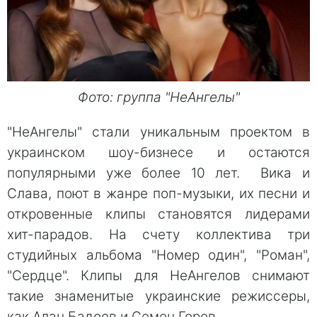
Фото: группа "НеАнгелы"
"НеАнгелы" стали уникальным проектом в
украинском шоу-бизнесе и остаются
популярными уже более 10 лет. Вика и
Слава, поют в жанре поп-музыки, их песни и
откровенные клипы становятся лидерами
хит-парадов. На счету коллектива три
студийных альбома "Номер один", "Роман",
"Сердце". Клипы для НеАнгелов снимают
такие знаменитые украинские режиссеры,
как Алан Бадоев и Семен Горов.