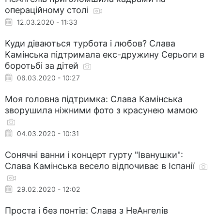
операційному столі
12.03.2020 - 11:33
Куди діваються турбота і любов? Слава
Камінська підтримала екс-дружину Серьоги в
боротьбі за дітей
06.03.2020 - 10:27
Моя головна підтримка: Слава Камінська
зворушила ніжними фото з красунею мамою
04.03.2020 - 10:31
Сонячні ванни і концерт гурту "Іванушки":
Слава Камінська весело відпочиває в Іспанії
29.02.2020 - 12:02
Проста і без понтів: Слава з НеАнгелів