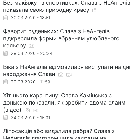
Без макіяжу і в спортивках: Слава з НеАнгелів
показала свою природну красу
30.03.2020 - 18:51
Фаворит руденьких: Слава з НеАнгелів
підкреслила форми вбранням улюбленого
кольору
29.03.2020 - 20:34
Віка з НеАнгелів відмовилася виступати на дні
народження Слави
29.03.2020 - 11:59
Хіт цього карантину: Слава Камінська з
донькою показали, як зробити вдома слайм
(відео)
24.03.2020 - 15:31
Ліпосакція або видалила ребра? Слава з
НеАнгелів приголомшила кадрами на