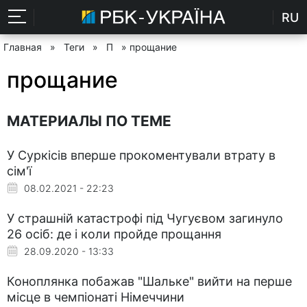
RU
Главная
»
Теги
»
П
» прощание
прощание
МАТЕРИАЛЫ ПО ТЕМЕ
У Суркісів вперше прокоментували втрату в
сім'ї
08.02.2021 - 22:23
У страшній катастрофі під Чугуєвом загинуло
26 осіб: де і коли пройде прощання
28.09.2020 - 13:33
Коноплянка побажав "Шальке" вийти на перше
місце в чемпіонаті Німеччини