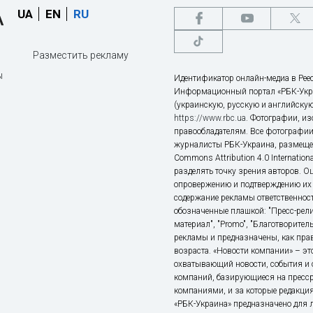
UA
EN
RU
Разместить рекламу
ы
Идентификатор онлайн-медиа в Реес
Информационный портал «РБК-Укр
(украинскую, русскую и английскую
https://www.rbc.ua
. Фотографии, и
правообладателям. Все фотографии
журналисты РБК-Украина, размещен
Commons Attribution 4.0 Internatio
разделять точку зрения авторов. О
опровержению и подтверждению их 
содержание рекламы ответственност
обозначенные плашкой: "Пресс-рели
материал", "Promo", "Благотворител
рекламы и предназначены, как прав
возраста. «Новости компании» – 
охватывающий новости, события и 
компаний, базирующиеся на пресс
компаниями, и за которые редакция
«РБК-Украина» предназначено для ли