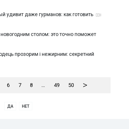
й удивит даже гурманов: как готовить
а новогодним столом: это точно поможет
лодець прозорим і нежирним: секретний
>
6
7
8
...
49
50
ДА
НЕТ