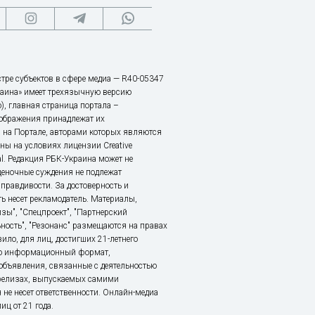
тре субъектов в сфере медиа — R40-05347
аина» имеет трехязычную версию
), главная страница портала –
зображения принадлежат их
 на Портале, авторами которых являются
ы на условиях лицензии Creative
nal. Редакция РБК-Украина может не
ценочные суждения не подлежат
правдивости. За достоверность и
ь несет рекламодатель. Материалы,
зы", "Спецпроект", "Партнерский
ьность", "Резонанс" размещаются на правах
ило, для лиц, достигших 21-летнего
это информационный формат,
объявления, связанные с деятельностью
релизах, выпускаемых самими
 не несет ответственности. Онлайн-медиа
ц от 21 года.