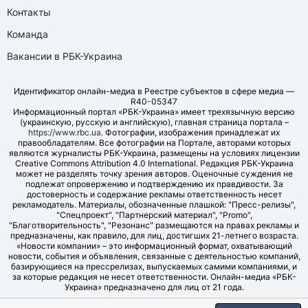
Контакты
Команда
Вакансии в РБК-Украина
Идентификатор онлайн-медиа в Реестре субъектов в сфере медиа —
R40-05347
Информационный портал «РБК-Украина» имеет трехязычную версию
(украинскую, русскую и английскую), главная страница портала –
https://www.rbc.ua
. Фотографии, изображения принадлежат их
правообладателям. Все фотографии на Портале, авторами которых
являются журналисты РБК-Украина, размещены на условиях лицензии
Creative Commons Attribution 4.0 International. Редакция РБК-Украина
может не разделять точку зрения авторов. Оценочные суждения не
подлежат опровержению и подтверждению их правдивости. За
достоверность и содержание рекламы ответственность несет
рекламодатель. Материалы, обозначенные плашкой: "Пресс-релизы",
"Спецпроект", "Партнерский материал", "Promo",
"Благотворительность", "Резонанс" размещаются на правах рекламы и
предназначены, как правило, для лиц, достигших 21-летнего возраста.
«Новости компании» – это информационный формат, охватывающий
новости, события и объявления, связанные с деятельностью компаний,
базирующиеся на прессрелизах, выпускаемых самими компаниями, и
за которые редакция не несет ответственности. Онлайн-медиа «РБК-
Украина» предназначено для лиц от 21 года.
© LLC "UBT MEDIA", 2006-2026.