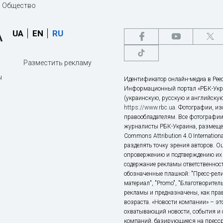
Общество
UA
EN
RU
Разместить рекламу
ы
Идентификатор онлайн-медиа в Реес
Информационный портал «РБК-Укр
(украинскую, русскую и английскую
https://www.rbc.ua
. Фотографии, и
правообладателям. Все фотографии
журналисты РБК-Украина, размещен
Commons Attribution 4.0 Internatio
разделять точку зрения авторов. О
опровержению и подтверждению их 
содержание рекламы ответственност
обозначенные плашкой: "Пресс-рели
материал", "Promo", "Благотворител
рекламы и предназначены, как прав
возраста. «Новости компании» – 
охватывающий новости, события и 
компаний, базирующиеся на пресс