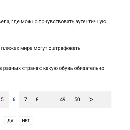
села, где можно почувствовать аутентичную
на пляжах мира могут оштрафовать
 в разных странах: какую обувь обязательно
>
5
6
7
8
...
49
50
ДА
НЕТ