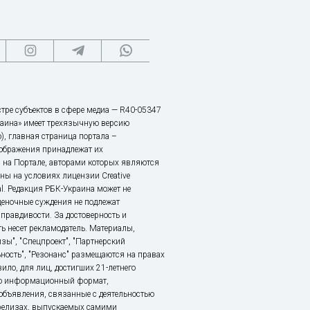
тре субъектов в сфере медиа — R40-05347
аина» имеет трехязычную версию
), главная страница портала –
зображения принадлежат их
 на Портале, авторами которых являются
ы на условиях лицензии Creative
nal. Редакция РБК-Украина может не
ценочные суждения не подлежат
правдивости. За достоверность и
ь несет рекламодатель. Материалы,
зы", "Спецпроект", "Партнерский
ьность", "Резонанс" размещаются на правах
ило, для лиц, достигших 21-летнего
это информационный формат,
объявления, связанные с деятельностью
релизах, выпускаемых самими