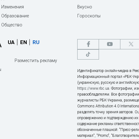
Изменения
Вкусно
Образование
Гороскопы
Общество
UA
EN
RU
Разместить рекламу
ы
Идентификатор онлайн-медиа в Реес
Информационный портал «РБК-Укр
(украинскую, русскую и английскую
https://www.rbc.ua
. Фотографии, и
правообладателям. Все фотографии
журналисты РБК-Украина, размещен
Commons Attribution 4.0 Internatio
разделять точку зрения авторов. О
опровержению и подтверждению их 
содержание рекламы ответственност
обозначенные плашкой: "Пресс-рели
материал", "Promo", "Благотворител