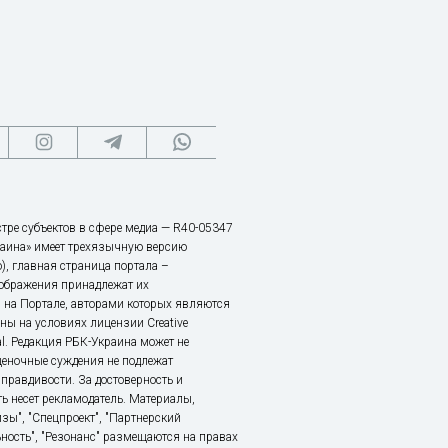
тре субъектов в сфере медиа — R40-05347
аина» имеет трехязычную версию
), главная страница портала –
зображения принадлежат их
 на Портале, авторами которых являются
ы на условиях лицензии Creative
nal. Редакция РБК-Украина может не
ценочные суждения не подлежат
правдивости. За достоверность и
ь несет рекламодатель. Материалы,
зы", "Спецпроект", "Партнерский
ьность", "Резонанс" размещаются на правах