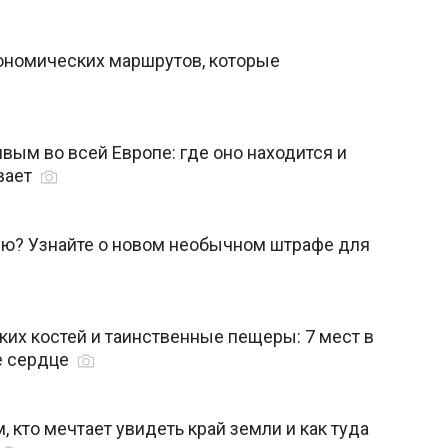
рономических маршрутов, которые
вым во всей Европе: где оно находится и
вает
тию? Узнайте о новом необычном штрафе для
ких костей и таинственные пещеры: 7 мест в
е сердце
м, кто мечтает увидеть край земли и как туда