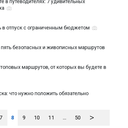
те в путеводителях: 7 удивительных
ха
ть в отпуск с ограниченным бюджетом
е: пять безопасных и живописных маршрутов
 топовых маршрутов, от которых вы будете в
ка: что нужно положить обязательно
>
7
8
9
10
11
...
50