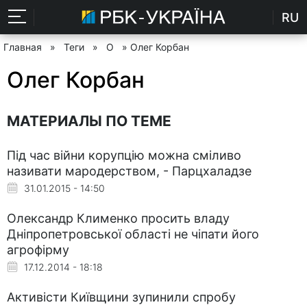
RU
Главная
»
Теги
»
О
» Олег Корбан
Олег Корбан
МАТЕРИАЛЫ ПО ТЕМЕ
Під час війни корупцію можна сміливо
називати мародерством, - Парцхаладзе
31.01.2015 - 14:50
Олександр Клименко просить владу
Дніпропетровської області не чіпати його
агрофірму
17.12.2014 - 18:18
Активісти Київщини зупинили спробу