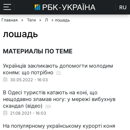
RU
Главная
»
Теги
»
Л
» лошадь
лошадь
МАТЕРИАЛЫ ПО ТЕМЕ
Українців закликають допомогти молодим
коням: що потрібно
30.05.2022 - 16:03
В Одесі туристів катають на коні, що
нещодавно зламав ногу: у мережі вибухнув
скандал (відео)
21.08.2021 - 16:03
На популярному українському курорті коня