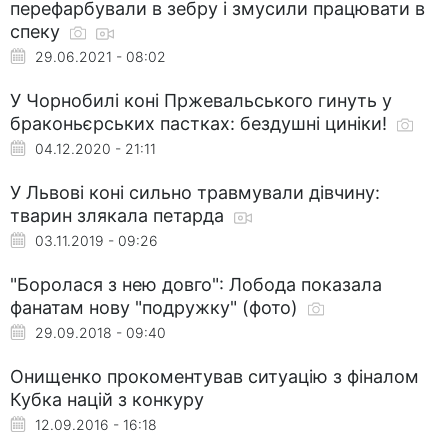
перефарбували в зебру і змусили працювати в
спеку
29.06.2021 - 08:02
У Чорнобилі коні Пржевальського гинуть у
браконьєрських пастках: бездушні циніки!
04.12.2020 - 21:11
У Львові коні сильно травмували дівчину:
тварин злякала петарда
03.11.2019 - 09:26
"Боролася з нею довго": Лобода показала
фанатам нову "подружку" (фото)
29.09.2018 - 09:40
Онищенко прокоментував ситуацію з фіналом
Кубка націй з конкуру
12.09.2016 - 16:18