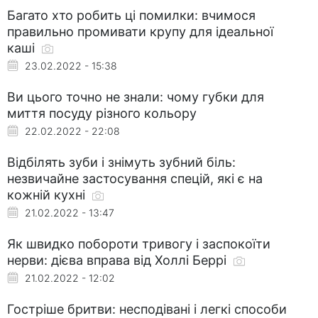
Багато хто робить ці помилки: вчимося
правильно промивати крупу для ідеальної
каші
23.02.2022 - 15:38
Ви цього точно не знали: чому губки для
миття посуду різного кольору
22.02.2022 - 22:08
Відбілять зуби і знімуть зубний біль:
незвичайне застосування спецій, які є на
кожній кухні
21.02.2022 - 13:47
Як швидко побороти тривогу і заспокоїти
нерви: дієва вправа від Холлі Беррі
21.02.2022 - 12:02
Гостріше бритви: несподівані і легкі способи