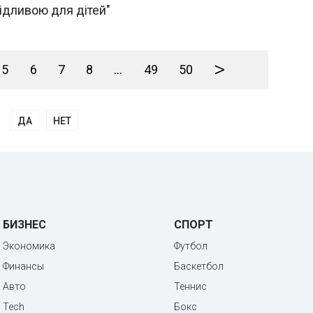
ідливою для дітей"
>
5
6
7
8
...
49
50
ДА
НЕТ
БИЗНЕС
СПОРТ
Экономика
Футбол
Финансы
Баскетбол
Авто
Теннис
Tech
Бокс