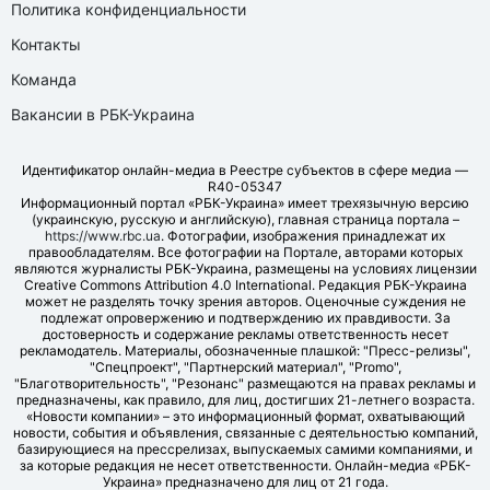
Политика конфиденциальности
Контакты
Команда
Вакансии в РБК-Украина
Идентификатор онлайн-медиа в Реестре субъектов в сфере медиа —
R40-05347
Информационный портал «РБК-Украина» имеет трехязычную версию
(украинскую, русскую и английскую), главная страница портала –
https://www.rbc.ua
. Фотографии, изображения принадлежат их
правообладателям. Все фотографии на Портале, авторами которых
являются журналисты РБК-Украина, размещены на условиях лицензии
Creative Commons Attribution 4.0 International. Редакция РБК-Украина
может не разделять точку зрения авторов. Оценочные суждения не
подлежат опровержению и подтверждению их правдивости. За
достоверность и содержание рекламы ответственность несет
рекламодатель. Материалы, обозначенные плашкой: "Пресс-релизы",
"Спецпроект", "Партнерский материал", "Promo",
"Благотворительность", "Резонанс" размещаются на правах рекламы и
предназначены, как правило, для лиц, достигших 21-летнего возраста.
«Новости компании» – это информационный формат, охватывающий
новости, события и объявления, связанные с деятельностью компаний,
базирующиеся на прессрелизах, выпускаемых самими компаниями, и
за которые редакция не несет ответственности. Онлайн-медиа «РБК-
Украина» предназначено для лиц от 21 года.