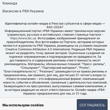
Команда
Вакансии в РБК-Украина
Идентификатор онлайн-медиа в Реестре субъектов в сфере медиа —
R40-05347
Информационный портал «РБК-Украина» имеет трехязычную версию
(украинскую, русскую и английскую), главная страница портала –
https://www.rbc.ua
. Фотографии, изображения принадлежат их
правообладателям. Все фотографии на Портале, авторами которых
являются журналисты РБК-Украина, размещены на условиях лицензии
Creative Commons Attribution 4.0 International. Редакция РБК-Украина
может не разделять точку зрения авторов. Оценочные суждения не
подлежат опровержению и подтверждению их правдивости. За
достоверность и содержание рекламы ответственность несет
рекламодатель. Материалы, обозначенные плашкой: "Пресс-релизы",
"Спецпроект", "Партнерский материал", "Promo",
"Благотворительность", "Резонанс" размещаются на правах рекламы и
предназначены, как правило, для лиц, достигших 21-летнего возраста.
«Новости компании» – это информационный формат, охватывающий
новости, события и объявления, связанные с деятельностью компаний,
базирующиеся на прессрелизах, выпускаемых самими компаниями, и
за которые редакция не несет ответственности. Онлайн-медиа «РБК-
Украина» предназначено для лиц от 21 года.
© LLC "UBT MEDIA", 2006-2026.
Мы используем cookies
СОГЛАШАЮСЬ