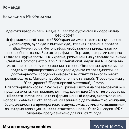
Команда
Вакансии в РБК-Украина
Идентификатор онлайн-медиа в Реестре субъектов в сфере медиа —
R40-05347
Информационный портал «РБК-Украина» имеет трехязычную версию
(украинскую, русскую и английскую), главная страница портала –
https://www.rbc.ua
. Фотографии, изображения принадлежат их
правообладателям. Все фотографии на Портале, авторами которых
являются журналисты РБК-Украина, размещены на условиях лицензии
Creative Commons Attribution 4.0 International. Редакция РБК-Украина
может не разделять точку зрения авторов. Оценочные суждения не
подлежат опровержению и подтверждению их правдивости. За
достоверность и содержание рекламы ответственность несет
рекламодатель. Материалы, обозначенные плашкой: "Пресс-релизы",
"Спецпроект", "Партнерский материал", "Promo",
"Благотворительность", "Резонанс" размещаются на правах рекламы и
предназначены, как правило, для лиц, достигших 21-летнего возраста.
«Новости компании» – это информационный формат, охватывающий
новости, события и объявления, связанные с деятельностью компаний,
базирующиеся на прессрелизах, выпускаемых самими компаниями, и
за которые редакция не несет ответственности. Онлайн-медиа «РБК-
Украина» предназначено для лиц от 21 года.
© LLC "UBT MEDIA", 2006-2026.
Мы используем cookies
СОГЛАШАЮСЬ