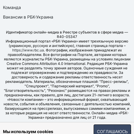
Команда
Вакансии в РБК-Украина
Идентификатор онлайн-медиа в Реестре субъектов в сфере медиа —
R40-05347
Информационный портал «РБК-Украина» имеет трехязычную версию
(украинскую, русскую и английскую), главная страница портала –
https://www.rbc.ua
. Фотографии, изображения принадлежат их
правообладателям. Все фотографии на Портале, авторами которых
являются журналисты РБК-Украина, размещены на условиях лицензии
Creative Commons Attribution 4.0 International. Редакция РБК-Украина
может не разделять точку зрения авторов. Оценочные суждения не
подлежат опровержению и подтверждению их правдивости. За
достоверность и содержание рекламы ответственность несет
рекламодатель. Материалы, обозначенные плашкой: "Пресс-релизы",
"Спецпроект", "Партнерский материал", "Promo",
"Благотворительность", "Резонанс" размещаются на правах рекламы и
предназначены, как правило, для лиц, достигших 21-летнего возраста.
«Новости компании» – это информационный формат, охватывающий
новости, события и объявления, связанные с деятельностью компаний,
базирующиеся на прессрелизах, выпускаемых самими компаниями, и
за которые редакция не несет ответственности. Онлайн-медиа «РБК-
Украина» предназначено для лиц от 21 года.
© LLC "UBT MEDIA", 2006-2026.
Мы используем cookies
СОГЛАШАЮСЬ