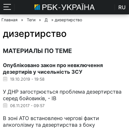
RU
Главная
»
Теги
»
Д
» дизертирство
дизертирство
МАТЕРИАЛЫ ПО ТЕМЕ
Опубліковано закон про невключення
дезертирів у чисельність ЗСУ
19.10.2019 - 19:58
У ДНР загострюється проблема дезертирства
серед бойовиків, - ІВ
06.11.2017 - 09:57
В зоні АТО встановлено чергові факти
алкоголізму та дезертирства з боку