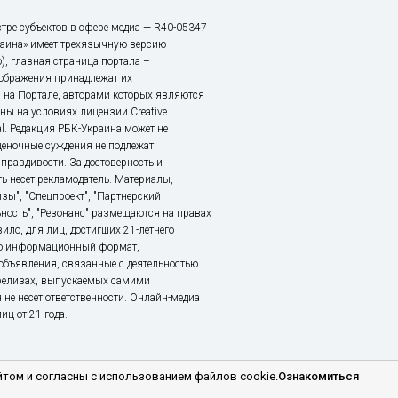
тре субъектов в сфере медиа — R40-05347
аина» имеет трехязычную версию
), главная страница портала –
зображения принадлежат их
 на Портале, авторами которых являются
ы на условиях лицензии Creative
nal. Редакция РБК-Украина может не
ценочные суждения не подлежат
правдивости. За достоверность и
ь несет рекламодатель. Материалы,
зы", "Спецпроект", "Партнерский
ьность", "Резонанс" размещаются на правах
ило, для лиц, достигших 21-летнего
это информационный формат,
объявления, связанные с деятельностью
релизах, выпускаемых самими
 не несет ответственности. Онлайн-медиа
ц от 21 года.
том и согласны с использованием файлов cookie.
Ознакомиться