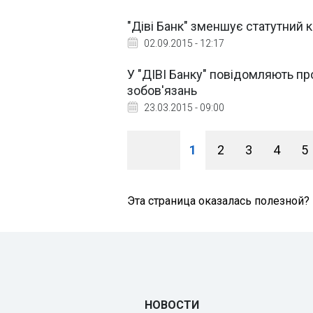
"Діві Банк" зменшує статутний к
02.09.2015 - 12:17
У "ДІВІ Банку" повідомляють пр
зобов'язань
23.03.2015 - 09:00
1
2
3
4
5
Эта страница оказалась полезной?
НОВОСТИ