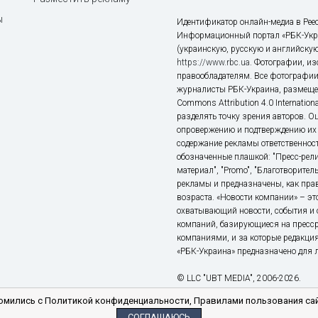
ы
Идентификатор онлайн-медиа в Реес
Информационный портал «РБК-Укр
(украинскую, русскую и английскую
https://www.rbc.ua
. Фотографии, и
правообладателям. Все фотографии
журналисты РБК-Украина, размещен
Commons Attribution 4.0 Internatio
разделять точку зрения авторов. О
опровержению и подтверждению их 
содержание рекламы ответственност
обозначенные плашкой: "Пресс-рели
материал", "Promo", "Благотворител
рекламы и предназначены, как прав
возраста. «Новости компании» – 
охватывающий новости, события и 
компаний, базирующиеся на пресс
компаниями, и за которые редакция
«РБК-Украина» предназначено для ли
© LLC "UBT MEDIA", 2006-2026.
мились с Политикой конфиденциальности, Правилами пользования сай
СОГЛАШАЮСЬ