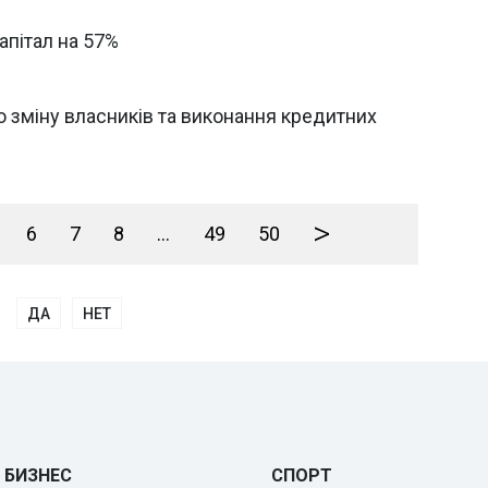
апітал на 57%
о зміну власників та виконання кредитних
>
6
7
8
...
49
50
ДА
НЕТ
БИЗНЕС
СПОРТ