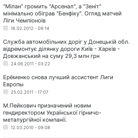
"Мілан" громить "Арсенал", а "Зеніт"
мінімально обіграв "Бенфіку". Огляд матчей
Ліги Чемпіоноів
16.02.2012 - 09:14
Служба автомобільних доріг у Донецькій обл.
відремонтує ділянку дороги Київ - Харків -
Довжанський на суму 29,3 млн грн
24.06.2011 - 03:22
Ерёменко снова лучший ассистент Лиги
Европы
25.02.2011 - 17:07
М.Пейкович призначений новим
гендиректором Української гірничо-
металургійної компанії.
12.03.2010 - 09:08