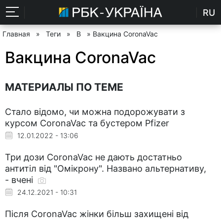
RU
Главная
»
Теги
»
В
» Вакцина CoronaVac
Вакцина CoronaVac
МАТЕРИАЛЫ ПО ТЕМЕ
Стало відомо, чи можна подорожувати з
курсом CoronaVac та бустером Pfizer
12.01.2022 - 13:06
Три дози CoronaVac не дають достатньо
антитіл від "Омікрону". Названо альтернативу,
- вчені
24.12.2021 - 10:31
Після CoronaVac жінки більш захищені від