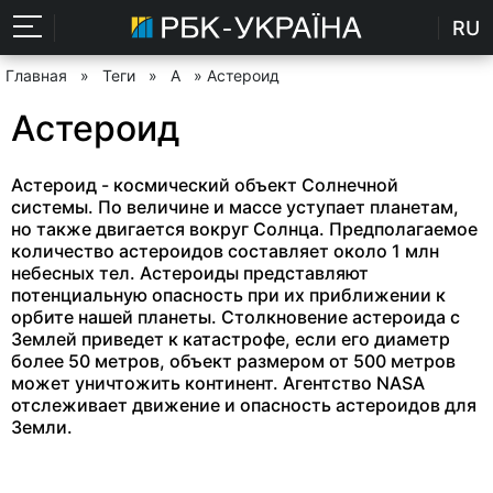
RU
Главная
»
Теги
»
А
» Астероид
Астероид
Астероид - космический объект Солнечной
системы. По величине и массе уступает планетам,
но также двигается вокруг Солнца. Предполагаемое
количество астероидов составляет около 1 млн
небесных тел. Астероиды представляют
потенциальную опасность при их приближении к
орбите нашей планеты. Столкновение астероида с
Землей приведет к катастрофе, если его диаметр
более 50 метров, объект размером от 500 метров
может уничтожить континент. Агентство NASA
отслеживает движение и опасность астероидов для
Земли.