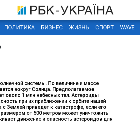
ПОЛИТИКА
БИЗНЕС
ЖИЗНЬ
СПОРТ
WAVE
д
олнечной системы. По величине и массе
гается вокруг Солнца. Предполагаемое
т около 1 млн небесных тел. Астероиды
сность при их приближении к орбите нашей
 с Землей приведет к катастрофе, если его
т размером от 500 метров может уничтожить
живает движение и опасность астероидов для