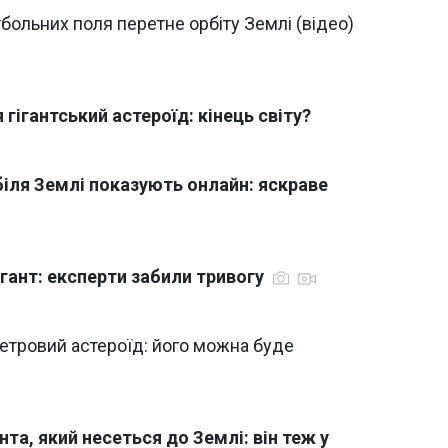
больних поля перетне орбіту Землі (відео)
гігантський астероїд: кінець світу?
біля Землі показують онлайн: яскраве
ігант: експерти забили тривогу
етровий астероїд: його можна буде
нта, який несеться до Землі: він теж у