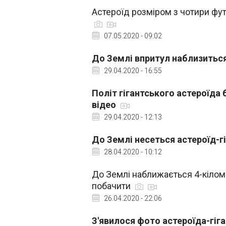
Астероїд розміром з чотири фут
07.05.2020 - 09:02
До Землі впритул наблизиться 
29.04.2020 - 16:55
Політ гігантського астероїда 
відео
29.04.2020 - 12:13
До Землі несеться астероїд-г
28.04.2020 - 10:12
До Землі наближається 4-кілом
побачити
26.04.2020 - 22:06
З'явилося фото астероїда-гіга