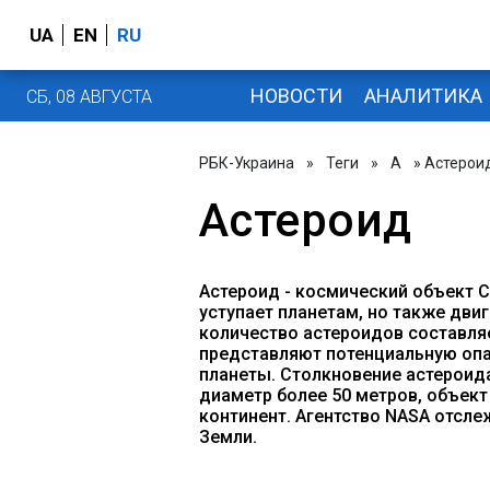
UA
EN
RU
НОВОСТИ
АНАЛИТИКА
СБ, 08 АВГУСТА
РБК-Украина
»
Теги
»
А
» Астерои
Астероид
Астероид - космический объект С
уступает планетам, но также дви
количество астероидов составляе
представляют потенциальную опа
планеты. Столкновение астероида
диаметр более 50 метров, объек
континент. Агентство NASA отсле
Земли.