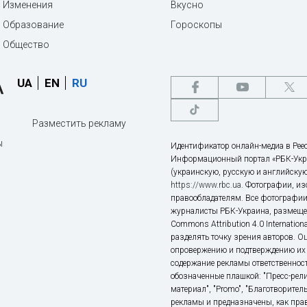
Изменения
Вкусно
Образование
Гороскопы
Общество
UA
EN
RU
Разместить рекламу
ы
Идентификатор онлайн-медиа в Реес
Информационный портал «РБК-Укр
(украинскую, русскую и английскую
https://www.rbc.ua
. Фотографии, и
правообладателям. Все фотографии
журналисты РБК-Украина, размещен
Commons Attribution 4.0 Internatio
разделять точку зрения авторов. О
опровержению и подтверждению их 
содержание рекламы ответственност
обозначенные плашкой: "Пресс-рели
материал", "Promo", "Благотворител
рекламы и предназначены, как прав