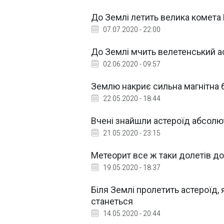
До Землі летить велика комета
07.07.2020 - 22:00
До Землі мчить велетенський а
02.06.2020 - 09:57
Землю накриє сильна магнітна б
22.05.2020 - 18:44
Вчені знайшли астероїд абсолют
21.05.2020 - 23:15
Метеорит все ж таки долетів до 
19.05.2020 - 18:37
Біля Землі пролетить астероїд,
станеться
14.05.2020 - 20:44