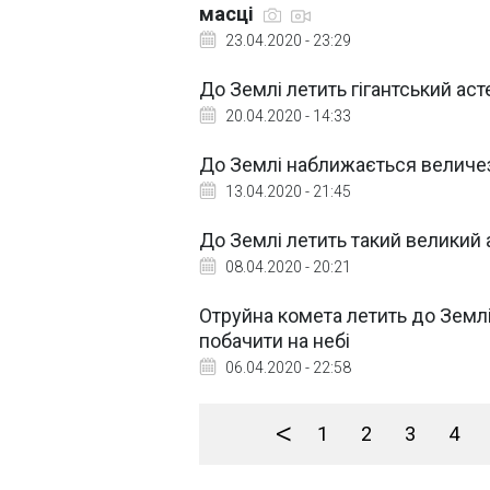
масці
23.04.2020 - 23:29
До Землі летить гігантський аст
20.04.2020 - 14:33
До Землі наближається величе
13.04.2020 - 21:45
До Землі летить такий великий
08.04.2020 - 20:21
Отруйна комета летить до Земл
побачити на небі
06.04.2020 - 22:58
<
1
2
3
4