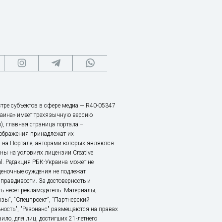
тре субъектов в сфере медиа — R40-05347
аина» имеет трехязычную версию
), главная страница портала –
зображения принадлежат их
 на Портале, авторами которых являются
ы на условиях лицензии Creative
nal. Редакция РБК-Украина может не
ценочные суждения не подлежат
правдивости. За достоверность и
ь несет рекламодатель. Материалы,
зы", "Спецпроект", "Партнерский
ьность", "Резонанс" размещаются на правах
ило, для лиц, достигших 21-летнего