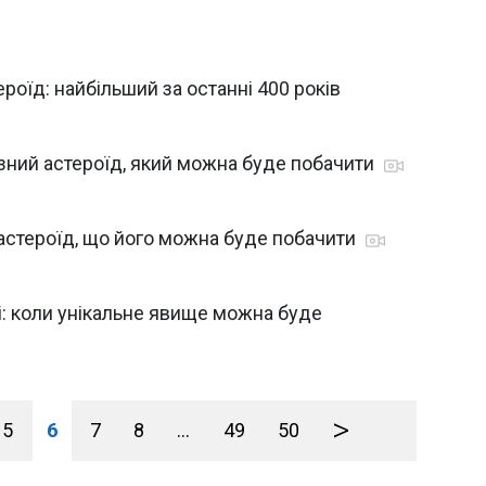
ероїд: найбільший за останні 400 років
зний астероїд, який можна буде побачити
 астероїд, що його можна буде побачити
і: коли унікальне явище можна буде
>
5
6
7
8
...
49
50