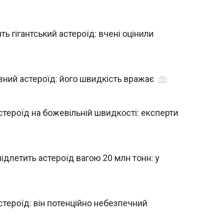
 гігантський астероїд: вчені оцінили
ний астероїд: його швидкість вражає
тероїд на божевільній швидкості: експерти
ідлетить астероїд вагою 20 млн тонн: у
тероїд: він потенційно небезпечний