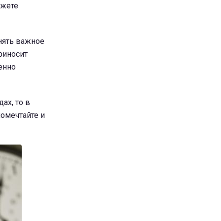
ожете
нять важное
приносит
енно
ах, то в
помечтайте и