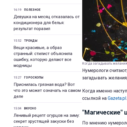
16:19
ПОЛЕЗНОЕ
Девушка на месяц отказалась от
кондиционера для белья:
результат поразил
15:52
ТРЕНДЫ
Вещи красивые, а образ
странный: стилист объяснила
ошибку, которую делают все
Когда загадывать желания 
модницы
Нумерологи считают,
загадывать желания,
15:27
ГОРОСКОПЫ
Приснилась грязная вода? Вот
что это может означать на самом
Когда именно наступ
деле
ссылкой на
Gazeta.pl
.
15:04
ВКУСНО
"Магические" 
Ленивый рецепт огурцов на зиму:
секрет хрустящей закуски без
По мнению нумероло