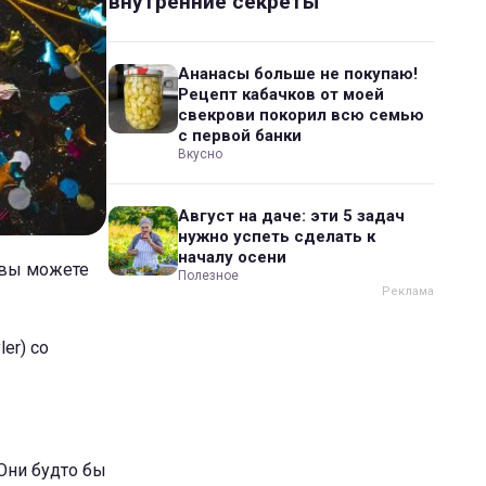
внутренние секреты
Ананасы больше не покупаю!
Рецепт кабачков от моей
свекрови покорил всю семью
с первой банки
Вкусно
Август на даче: эти 5 задач
нужно успеть сделать к
началу осени
я вы можете
Полезное
er) со
Они будто бы