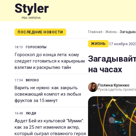
Главная
›
Жизнь
›
Загадыва
ПОСЛЕДНИЕ НОВОСТИ
17 ноября 2023
ЖИЗНЬ
18:13
ГОРОСКОПЫ
Гороскоп до конца лета: кому
Загадывайт
следует готовиться к карьерным
на часах
взлетам и раскрытию тайн
17:34
ВКУСНО
Полина Кузенко
Варить не нужно: как закрыть
Руководитель проекта 
освежающий компот из любых
фруктов за 15 минут
16:48
ЛЮДИ
Ардет Бей из культовой "Мумии":
как за 25 лет изменился актер,
который сыграл отважного героя