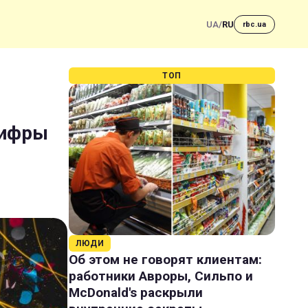
UA
/
RU
rbc.ua
ТОП
цифры
ЛЮДИ
Об этом не говорят клиентам:
работники Авроры, Сильпо и
McDonald's раскрыли