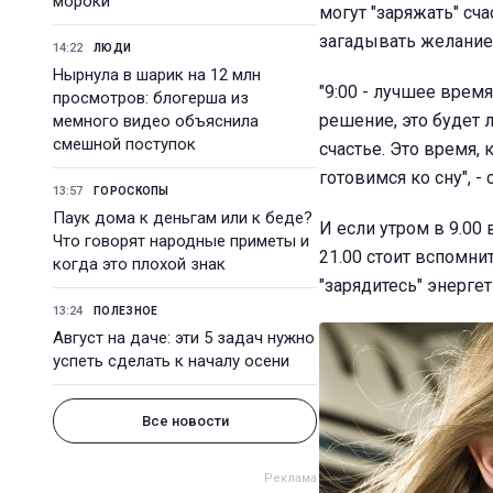
мороки
могут "заряжать" сч
загадывать желание,
14:22
ЛЮДИ
Нырнула в шарик на 12 млн
"9:00 - лучшее врем
просмотров: блогерша из
решение, это будет л
мемного видео объяснила
смешной поступок
счастье. Это время,
готовимся ко сну", -
13:57
ГОРОСКОПЫ
Паук дома к деньгам или к беде?
И если утром в 9.00
Что говорят народные приметы и
21.00 стоит вспомни
когда это плохой знак
"зарядитесь" энергет
13:24
ПОЛЕЗНОЕ
Август на даче: эти 5 задач нужно
успеть сделать к началу осени
Все новости