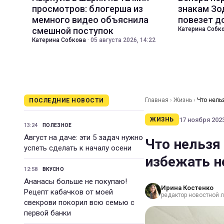
просмотров: блогерша из
знакам Зо
мемного видео объяснила
повезет д
смешной поступок
Катерина Собк
Катерина Собкова
·
05 августа 2026, 14:22
Главная
›
Жизнь
›
Что нель
ПОСЛЕДНИЕ НОВОСТИ
17 ноября 2023
ЖИЗНЬ
13:24
ПОЛЕЗНОЕ
Август на даче: эти 5 задач нужно
Что нельзя
успеть сделать к началу осени
избежать н
12:58
ВКУСНО
Ананасы больше не покупаю!
Ирина Костенко
Рецепт кабачков от моей
редактор новостной 
свекрови покорил всю семью с
первой банки