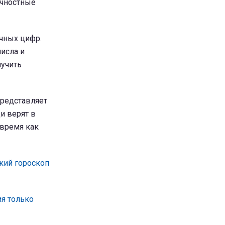
ичностные
чных цифр.
исла и
лучить
представляет
и верят в
 время как
кий гороскоп
ия только