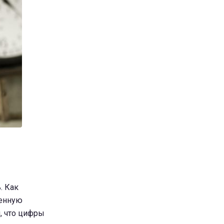
. Как
венную
м, что цифры