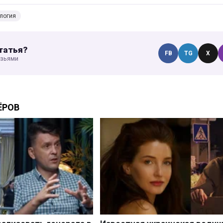
логия
татья?
FB
TG
X
узьями