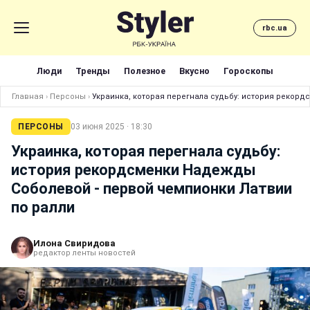
rbc.ua
Люди
Тренды
Полезное
Вкусно
Гороскопы
Главная
›
Персоны
›
Украинка, которая перегнала судьбу: история рекор
ПЕРСОНЫ
03 июня 2025 · 18:30
Украинка, которая перегнала судьбу:
история рекордсменки Надежды
Соболевой - первой чемпионки Латвии
по ралли
Илона Свиридова
редактор ленты новостей