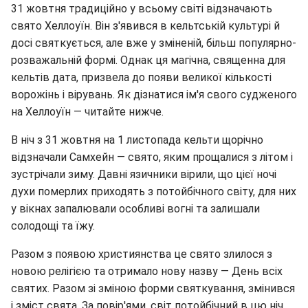
31 жовтня традиційно у всьому світі відзначають
свято Хеллоуїн. Він з'явився в кельтській культурі й
досі святкується, але вже у зміненій, більш популярно-
розважальній формі. Однак ця магічна, священна для
кельтів дата, призвела до появи великої кількості
ворожінь і вірувань. Як дізнатися ім'я свого судженого
на Хеллоуїн — читайте нижче.
В ніч з 31 жовтня на 1 листопада кельти щорічно
відзначали Самхейн — свято, яким прощалися з літом і
зустрічали зиму. Давні язичники вірили, що цієї ночі
духи померлих приходять з потойбічного світу, для них
у вікнах запалювали особливі вогні та залишали
солодощі та їжу.
Разом з появою християнства це свято злилося з
новою релігією та отримало нову назву — День всіх
святих. Разом зі зміною форми святкування, змінився
і зміст свята. За повір'ями, світ потойбічний в цю ніч