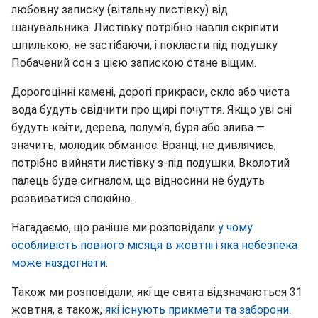
любовну записку (вітальну листівку) від
шанувальника. Листівку потрібно навпіл скріпити
шпилькою, не застібаючи, і покласти під подушку.
Побачений сон з цією запискою стане віщим.
Дорогоцінні камені, дорогі прикраси, скло або чиста
вода будуть свідчити про щирі почуття. Якщо уві сні
будуть квіти, дерева, полум'я, буря або злива —
значить, молодик обманює. Вранці, не дивлячись,
потрібно вийняти листівку з-під подушки. Вколотий
палець буде сигналом, що відносини не будуть
розвиватися спокійно.
Нагадаємо, що раніше ми розповідали
у чому
особливість повного місяця в жовтні і яка небезпека
може наздогнати
.
Також ми розповідали, які ще свята відзначаються 31
жовтня, а також,
які існують прикмети та заборони.