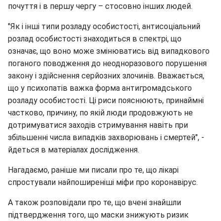
почуття і в першу чергу – стосовно інших людей.
"Як і інші типи розладу особистості, антисоціальний
розлад особистості знаходиться в спектрі, що
означає, що воно може змінюватись від випадкового
поганого поводження до неодноразового порушення
закону і здійснення серйозних злочинів. Вважається,
що у психопатів важка форма антигромадського
розладу особистості. Ці риси пояснюють, принаймні
частково, причину, по якій люди продовжують не
дотримуватися заходів стримування навіть при
збільшенні числа випадків захворювань і смертей", -
йдеться в матеріалах дослідження.
Нагадаємо, раніше ми писали про те, що лікарі
спростували найпоширеніші міфи про коронавірус.
А також розповідали про те, що вчені знайшли
підтвердження того, що маски знижують ризик