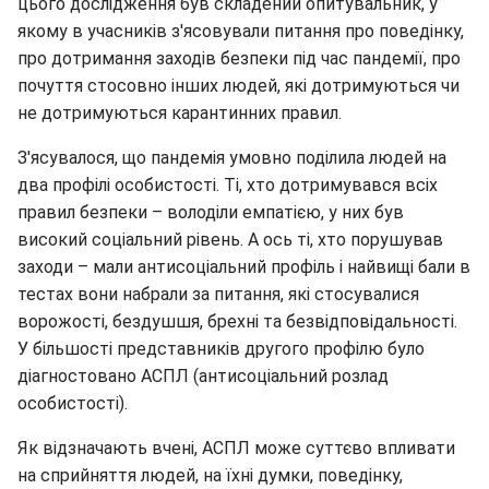
цього дослідження був складений опитувальник, у
якому в учасників з'ясовували питання про поведінку,
про дотримання заходів безпеки під час пандемії, про
почуття стосовно інших людей, які дотримуються чи
не дотримуються карантинних правил.
З'ясувалося, що пандемія умовно поділила людей на
два профілі особистості. Ті, хто дотримувався всіх
правил безпеки – володіли емпатією, у них був
високий соціальний рівень. А ось ті, хто порушував
заходи – мали антисоціальний профіль і найвищі бали в
тестах вони набрали за питання, які стосувалися
ворожості, бездушшя, брехні та безвідповідальності.
У більшості представників другого профілю було
діагностовано АСПЛ (антисоціальний розлад
особистості).
Як відзначають вчені, АСПЛ може суттєво впливати
на сприйняття людей, на їхні думки, поведінку,