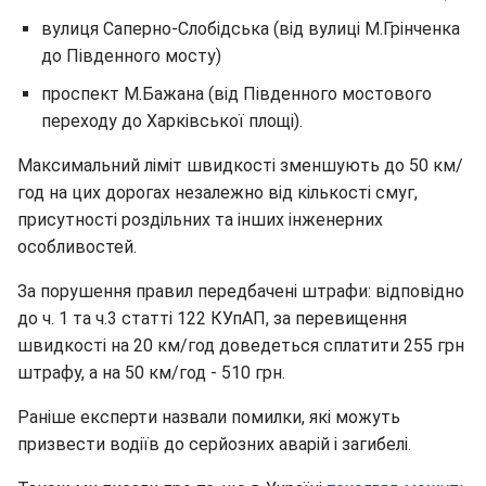
вулиця Саперно-Слобідська (від вулиці М.Грінченка
до Південного мосту)
проспект М.Бажана (від Південного мостового
переходу до Харківської площі).
Максимальний ліміт швидкості зменшують до 50 км/
год на цих дорогах незалежно від кількості смуг,
присутності роздільних та інших інженерних
особливостей.
За порушення правил передбачені штрафи: відповідно
до ч. 1 та ч.3 статті 122 КУпАП, за перевищення
швидкості на 20 км/год доведеться сплатити 255 грн
штрафу, а на 50 км/год - 510 грн.
Раніше експерти назвали помилки, які можуть
призвести водіїв до серйозних аварій і загибелі.