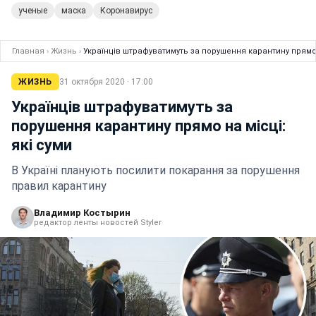
ученые
маска
Коронавирус
Главная
›
Жизнь
›
Українців штрафуватимуть за порушення карантину прямо н
ЖИЗНЬ
31 октября 2020 · 17:00
Українців штрафуватимуть за
порушення карантину прямо на місці:
які суми
В Україні планують посилити покарання за порушення
правил карантину
Владимир Костырин
редактор ленты новостей Styler