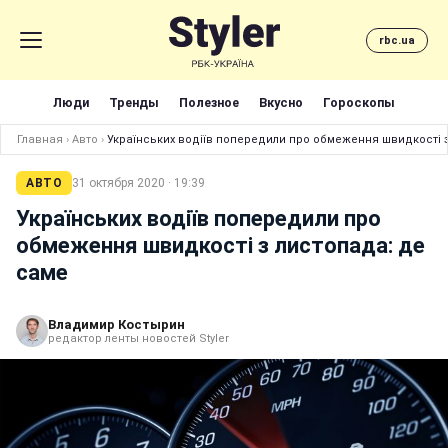
rbc.ua
Люди
Тренды
Полезное
Вкусно
Гороскопы
Главная
›
Авто
›
Українських водіїв попередили про обмеження швидкості 
АВТО
31 октября 2020 · 19:39
Українських водіїв попередили про
обмеження швидкості з листопада: де
саме
Владимир Костырин
редактор ленты новостей Styler