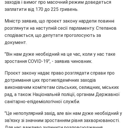
заходів і вимог про масочний режим доведеться
заплатити від 170 до 225 гривень.
Міністр заявив, що проект закону нардепи повинні
розглянути на наступній сесії парламенту. Степанов
сподівається, що депутати проголосують за
документ.
"Він нам дуже необхідний на це час, коли у нас таке
зростання COVID-19", - заявив чиновник.
Проєкт закону надає право розглядати справи про
дотримання цих протиепідемічних заходів
виконавчим комітетам сільських, селищних, міських
рад, а також Національній поліції, органам Державної
санітарно-епідеміологічної служби.
"Це непопулярний захід, але він нам дуже необхідний у
зв'язку зі значним зростанням рівня захворюваності.
Для нас важливо зупинити розповсюдження