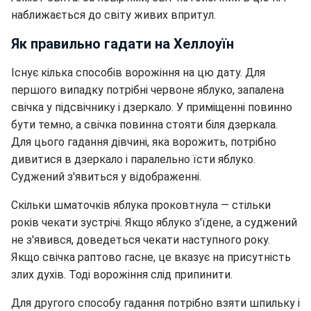
наближається до світу живих впритул.
Як правильно гадати на Хеллоуїн
Існує кілька способів ворожіння на цю дату. Для
першого випадку потрібні червоне яблуко, запалена
свічка у підсвічнику і дзеркало. У приміщенні повинно
бути темно, а свічка повинна стояти біля дзеркала.
Для цього гадання дівчині, яка ворожить, потрібно
дивитися в дзеркало і паралельно їсти яблуко.
Суджений з'явиться у відображенні.
Скільки шматочків яблука проковтнула — стільки
років чекати зустрічі. Якщо яблуко з'їдене, а суджений
не з'явився, доведеться чекати наступного року.
Якщо свічка раптово гасне, це вказує на присутність
злих духів. Тоді ворожіння слід припинити.
Для другого способу гадання потрібно взяти шпильку і