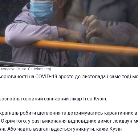
 локдаун (фото: GettyImages)
ворюваності на COVID-19 зросте до листопада і саме тоді 
озповів головний санітарний лікар Ігор Кузін.
 українців робити щеплення та дотримуватись карантинних в
. Окрім того, у разі виконання відповідних вимог локдаун 
чні. Або навіть взагалі вдасться уникнути, каже Кузін.