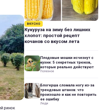
ВКУСНО
Кукуруза на зиму без лишних
хлопот: простой рецепт
кочанов со вкусом лета
Плодовые мошки исчезнут с
кухни: 5 секретных трюков,
которые реально действуют
Полезное
Блогерша сломала ногу из-за
трендовых штанов: что
произошло и как не повторить
ее ошибку
Люди
ий ринок