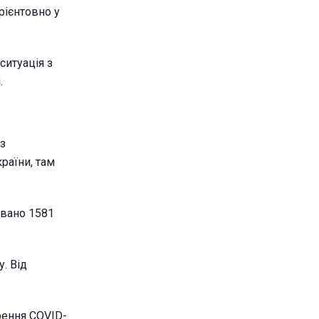
рієнтовно у
ситуація з
.
 з
раїни, там
овано 1581
. Від
рення COVID-