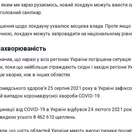
за яким ми зараз рухаємось, новий локдаун можуть ввести о
 головний санлікар.
рішення щодо локдауну ухвалює місцева влада. Проте якщо 
чною, локдаун можуть запровадити на національному рівні
захворюваність
начив, що наразі у всіх регіонах України погіршена ситуація
, поки що найбільше страждають східні і західні регіони Ук
е хворих, ніж в інших областях.
омадського здоров’я 25 серпня 2021 року в Україні зафікс
й випадок коронавірусної хвороби COVID-19.
цинації від COVID-19 в Україні відбувся 24 лютого 2021 року
оведено усього 8 462 610 щеплень.
ли, що шість областей України мають високі ризики поши