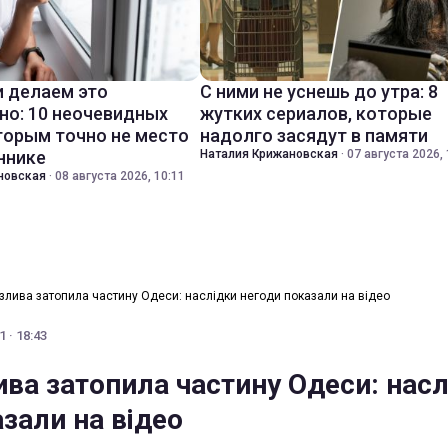
 делаем это
С ними не уснешь до утра: 8
но: 10 неочевидных
жутких сериалов, которые
торым точно не место
надолго засядут в памяти
ннике
Наталия Крижановская
·
07 августа 2026, 
новская
·
08 августа 2026, 10:11
злива затопила частину Одеси: наслідки негоди показали на відео
 · 18:43
ива затопила частину Одеси: нас
зали на відео