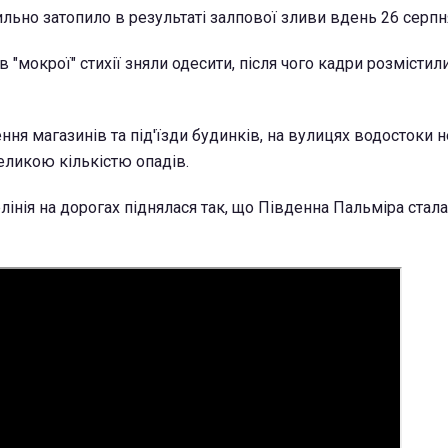
льно затопило в результаті залпової зливи вдень 26 серпн
ів "мокрої" стихії зняли одесити, після чого кадри розмісти
ня магазинів та під'їзди будинків, на вулицях водостоки 
еликою кількістю опадів.
лінія на дорогах піднялася так, що Південна Пальміра стал