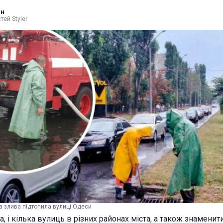
ин
тей Styler
а злива підтопила вулиці Одеси
, і кілька вулиць в різних районах міста, а також знаменит