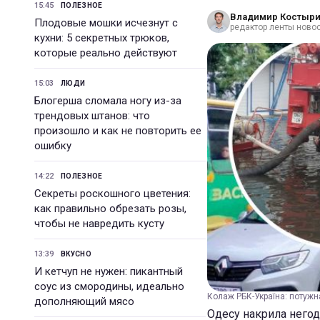
15:45
ПОЛЕЗНОЕ
Владимир Костыр
Плодовые мошки исчезнут с
редактор ленты новос
кухни: 5 секретных трюков,
которые реально действуют
15:03
ЛЮДИ
Блогерша сломала ногу из-за
трендовых штанов: что
произошло и как не повторить ее
ошибку
14:22
ПОЛЕЗНОЕ
Секреты роскошного цветения:
как правильно обрезать розы,
чтобы не навредить кусту
13:39
ВКУСНО
И кетчуп не нужен: пикантный
соус из смородины, идеально
Колаж РБК-Україна: потужн
дополняющий мясо
Одесу накрила негода