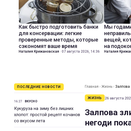
Как быстро подготовить банки
Мы годами
для консервации: легкие
неправиль
проверенные методы, которые
вещей, ко
сэкономят ваше время
на подоко
Наталия Крижановская
·
07 августа 2026, 14:36
Наталия Крижа
Главная
›
Жизнь
›
Залпова 
ПОСЛЕДНИЕ НОВОСТИ
26 августа 2021
ЖИЗНЬ
16:27
ВКУСНО
Кукуруза на зиму без лишних
Залпова зл
хлопот: простой рецепт кочанов
негоди пока
со вкусом лета