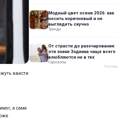
Модный цвет осени 2026: как
носить коричневый и не
выглядеть скучно
Тренды
От страсти до разочарования:
эти знаки Зодиака чаще всего
влюбляются не в тех
Гороскопы
можуть ввести
имог, а саме
може