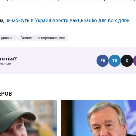
а,
чи можуть в Україні ввести вакцинацію для всіх дітей
.
цинация
Вакцина от коронавируса
татья?
FB
TG
X
узьями