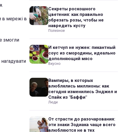
я.
Секреты роскошного
цветения: как правильно
ли в мережі в
обрезать розы, чтобы не
навредить кусту
Полезное
не змогли
И кетчуп не нужен: пикантный
соус из смородины, идеально
дополняющий мясо
а нагадувати
Вкусно
Вампиры, в которых
влюблялись миллионы: как
сегодня изменились Энджел и
Спайк из "Баффи"
Люди
От страсти до разочарования:
эти знаки Зодиака чаще всего
влюбляются не в тех