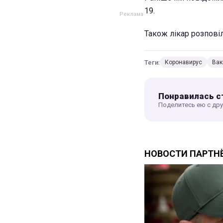
19.
Також лікар розповіл
Теги:
Коронавирус
Вак
Понравилась с
Поделитесь ею с др