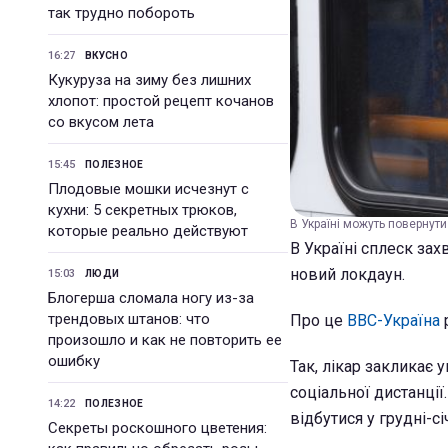
так трудно побороть
16:27
ВКУСНО
Кукуруза на зиму без лишних
хлопот: простой рецепт кочанов
со вкусом лета
15:45
ПОЛЕЗНОЕ
Плодовые мошки исчезнут с
кухни: 5 секретных трюков,
В Україні можуть повернути
которые реально действуют
В Україні сплеск зах
новий локдаун.
15:03
ЛЮДИ
Блогерша сломала ногу из-за
трендовых штанов: что
Про це
ВВС-Україна
р
произошло и как не повторить ее
ошибку
Так, лікар закликає
соціальної дистанції
14:22
ПОЛЕЗНОЕ
відбутися у грудні-сі
Секреты роскошного цветения: