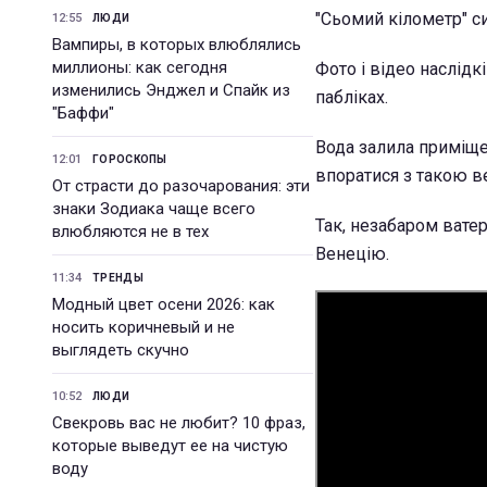
"Сьомий кілометр" си
12:55
ЛЮДИ
Вампиры, в которых влюблялись
миллионы: как сегодня
Фото і відео наслідк
изменились Энджел и Спайк из
пабліках.
"Баффи"
Вода залила приміщен
12:01
ГОРОСКОПЫ
впоратися з такою в
От страсти до разочарования: эти
знаки Зодиака чаще всего
Так, незабаром ватер
влюбляются не в тех
Венецію.
11:34
ТРЕНДЫ
Модный цвет осени 2026: как
носить коричневый и не
выглядеть скучно
10:52
ЛЮДИ
Свекровь вас не любит? 10 фраз,
которые выведут ее на чистую
воду