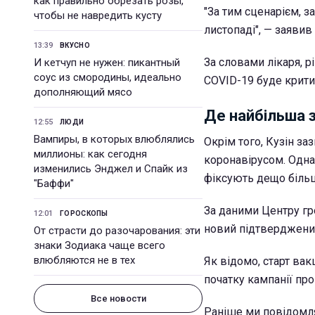
как правильно обрезать розы,
"За тим сценарієм, 
чтобы не навредить кусту
листопаді", — заявив
13:39
ВКУСНО
За словами лікаря, 
И кетчуп не нужен: пикантный
соус из смородины, идеально
COVID-19 буде крити
дополняющий мясо
Де найбільша 
12:55
ЛЮДИ
Вампиры, в которых влюблялись
Окрім того, Кузін заз
миллионы: как сегодня
коронавірусом. Однак
изменились Энджел и Спайк из
фіксують дещо більш
"Баффи"
За даними Центру гр
12:01
ГОРОСКОПЫ
новий підтверджени
От страсти до разочарования: эти
знаки Зодиака чаще всего
влюбляются не в тех
Як відомо, старт вак
початку кампанії пр
Все новости
Раніше ми повідомля