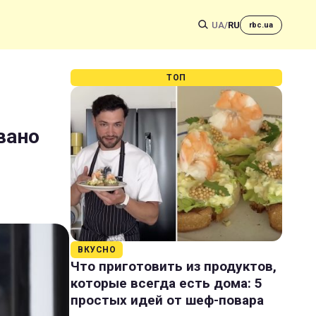
UA
/
RU
rbc.ua
ТОП
вано
ВКУСНО
Что приготовить из продуктов,
которые всегда есть дома: 5
простых идей от шеф-повара