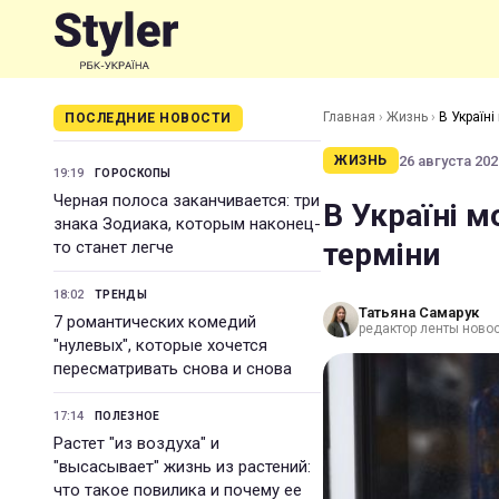
Главная
›
Жизнь
›
В Україн
ПОСЛЕДНИЕ НОВОСТИ
26 августа 2021
ЖИЗНЬ
19:19
ГОРОСКОПЫ
Черная полоса заканчивается: три
В Україні 
знака Зодиака, которым наконец-
терміни
то станет легче
18:02
ТРЕНДЫ
Татьяна Самарук
7 романтических комедий
редактор ленты ново
"нулевых", которые хочется
пересматривать снова и снова
17:14
ПОЛЕЗНОЕ
Растет "из воздуха" и
"высасывает" жизнь из растений:
что такое повилика и почему ее