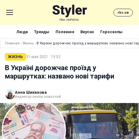
rbc.ua
Люди
Тренды
Полезное
Вкусно
Гороскопы
Главная
›
Жизнь
›
В Україні дорожчає проїзд у маршрутках: названо нові т
ЖИЗНЬ
31 мая 2021 · 19:52
В Україні дорожчає проїзд у
маршрутках: названо нові тарифи
Анна Шиканова
редактор ленты новостей