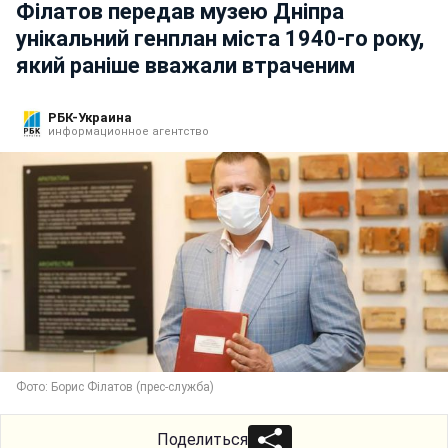
Філатов передав музею Дніпра
унікальний генплан міста 1940-го року,
який раніше вважали втраченим
РБК-Украина
информационное агентство
Фото: Борис Філатов (прес-служба)
Поделиться