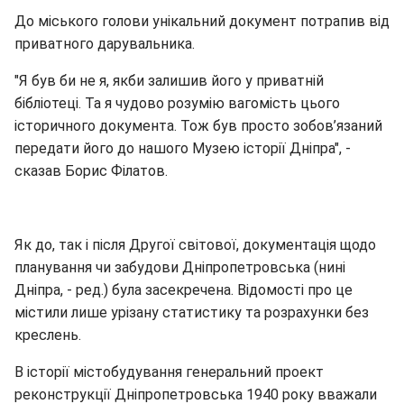
До міського голови унікальний документ потрапив від
приватного дарувальника.
"Я був би не я, якби залишив його у приватній
бібліотеці. Та я чудово розумію вагомість цього
історичного документа. Тож був просто зобов’язаний
передати його до нашого Музею історії Дніпра", -
сказав Борис Філатов.
Як до, так і після Другої світової, документація щодо
планування чи забудови Дніпропетровська (нині
Дніпра, - ред.) була засекречена. Відомості про це
містили лише урізану статистику та розрахунки без
креслень.
В історії містобудування генеральний проект
реконструкції Дніпропетровська 1940 року вважали