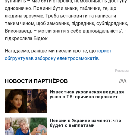
зупинить – має бути огорожа, неможливість доступу
однозначно. Повинні бути знаки, таблички, те, що
людина зрозуміє. Треба встановити та написати
таким чином, щоб замовник, підрядник, субпідрядник,
Виконавець – могли зняти з себе відповідальність", -
підкреслила Бідюк.
Нагадаємо, раніше ми писали про те, що
юрист
обґрунтував заборону електросамокатів.