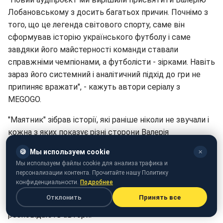
Лобановському з досить багатьох причин. Почнімо з
того, що це легенда світового спорту, саме він
сформував історію українського футболу і саме
завдяки його майстерності команди ставали
справжніми чемпіонами, а футболісти - зірками. Навіть
зараз його системний і аналітичний підхід до гри не
припиняє вражати", - кажуть автори серіалу з
MEGOGO.
"Маятник" зібрав історії, які раніше ніколи не звучали і
кожна з яких показує різні сторони Валерія
Васильовича.
🍪
Мы используем cookie
✕
Мы используем файлы cookie для анализа трафика и
"Лобановського знають здебільшого як тренера,
персонализации контента. Прочитайте нашу Политику
однак ми подивилися на нього і як на гравця, який мав
конфиденциальности.
Подробнее
свій особливий стиль, і як на багатогранну
Отклонить
Принять все
особистість крізь призму стосунків з іншими", -
розповідають автори.