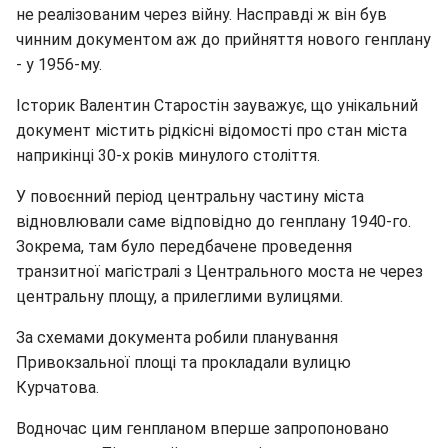
не реалізованим через війну. Насправді ж він був
чинним документом аж до прийняття нового генплану
- у 1956-му.
Історик Валентин Старостін зауважує, що унікальний
документ містить рідкісні відомості про стан міста
наприкінці 30-х років минулого століття.
У повоєнний період центральну частину міста
відновлювали саме відповідно до генплану 1940-го.
Зокрема, там було передбачене проведення
транзитної магістралі з Центрального моста не через
центральну площу, а прилеглими вулицями.
За схемами документа робили планування
Привокзальної площі та прокладали вулицю
Курчатова.
Водночас цим генпланом вперше запропоновано