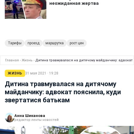
Тарифы
проезд
маршрутка
рост цен
Главная
›
Жизнь
›
Дитина травмувалася на дитячому майданчику: адвокат 
ЖИЗНЬ
31 мая 2021 · 19:28
Дитина травмувалася на дитячому
майданчику: адвокат пояснила, куди
звертатися батькам
Анна Шиканова
редактор ленты новостей