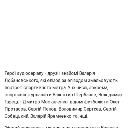
Герої аудіосеріалу - друзі і знайомі Валерія
Лобановського, які епізод за епізодом змальовують
портрет спортивного метра. У їх числі, зокрема,
спортивні журналісти Валентин Щербачов, Володимир
Гарець і Дмитро Москаленко, відомі футболісти Олег
Протасов, Сергій Попов, Володимир Сергєєв, Сергій
Собецький, Валерій Яремченко та інші.
"Новий аудіпроєкт ми вирішили присвятити Валерію