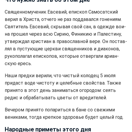
Свя­щен­но­му­че­ник Ев­се­вий, епи­скоп Са­мо­сат­ский
верил в Христа, отчего не раз поддавался гонениям.
Свя­ти­тель Ев­се­вий, скры­вая свой сан, в одеж­де во­и­
на про­шел через всю Си­рию, Фини­кию и Па­ле­сти­ну,
утвер­ждал хри­сти­ан в пра­во­слав­ной ве­ре. Он по­став­
лял в пу­сту­ю­щие церк­ви свя­щен­ни­ков и диа­ко­нов,
ру­ко­по­ла­гал епи­ско­пов, которые отвергали ари­ан­
скую ересь.
Наши предки верили, что чистый колодец 5 июля
придаст воде чистоту и целебные свойства. Также
принято в этот день заниматься огородом: сеять
редис и обрабатывать цветы от вредителей.
Вечером принято попариться в бане со свежими
вениками, тогда крепкое здоровье будет целый год.
Народные приметы этого дня