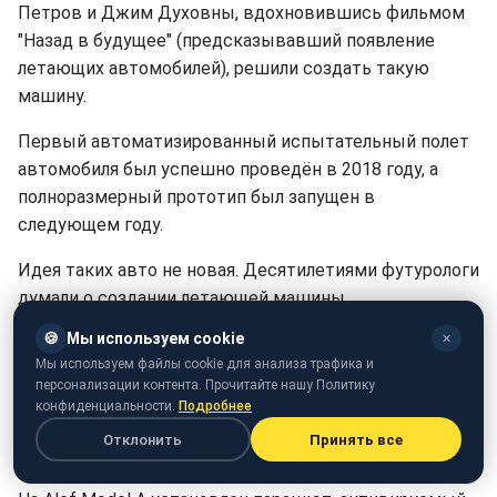
Петров и Джим Духовны, вдохновившись фильмом
"Назад в будущее" (предсказывавший появление
летающих автомобилей), решили создать такую
машину.
Первый автоматизированный испытательный полет
автомобиля был успешно проведён в 2018 году, а
полноразмерный прототип был запущен в
следующем году.
Идея таких авто не новая.
Десятилетиями
футурологи
думали о создании летающей машины.
🍪
Мы используем cookie
✕
Новые машины в большинстве своем
Мы используем файлы cookie для анализа трафика и
предназначены для того, чтобы оставаться на
персонализации контента. Прочитайте нашу Политику
дорогах, в идеале лишь путешествуя по воздуху на
конфиденциальности.
Подробнее
небольшие высоты и расстояния, чтобы избежать
Отклонить
Принять все
пробок.