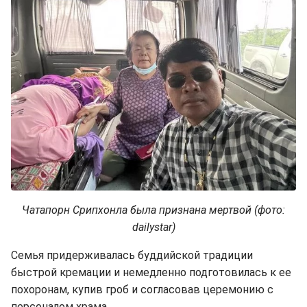
Чатапорн Срипхонла была признана мертвой (фото:
dailystar)
Семья придерживалась буддийской традиции
быстрой кремации и немедленно подготовилась к ее
похоронам, купив гроб и согласовав церемонию с
персоналом храма.