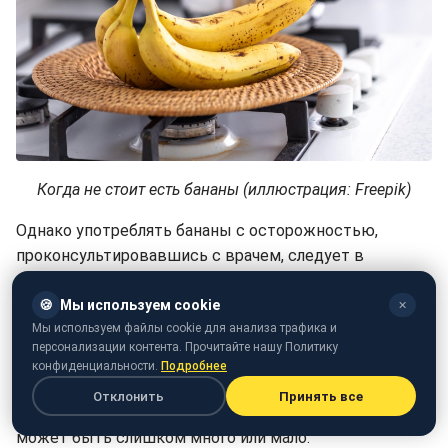
Когда не стоит есть бананы (иллюстрация: Freepik)
Однако употреблять бананы с осторожностью,
проконсультировавшись с врачем, следует в
следующих случаях:
🍪
Мы используем cookie
✕
Болезни почек
Мы используем файлы cookie для анализа трафика и
персонализации контента. Прочитайте нашу Политику
В этом случае риски связаны с повышенным
конфиденциальности.
Подробнее
уровнем калия в крови. Бананы содержат калий -
Отклонить
Принять все
минерал, которого у людей с заболеваниями почек
может быть слишком много или мало.