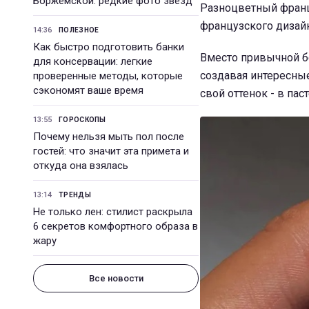
Боржемской: редкие фото звезд
Разноцветный франц
французского дизайн
14:36
ПОЛЕЗНОЕ
Как быстро подготовить банки
Вместо привычной бе
для консервации: легкие
создавая интересны
проверенные методы, которые
сэкономят ваше время
свой оттенок - в па
13:55
ГОРОСКОПЫ
Почему нельзя мыть пол после
гостей: что значит эта примета и
откуда она взялась
13:14
ТРЕНДЫ
Не только лен: стилист раскрыла
6 секретов комфортного образа в
жару
Все новости