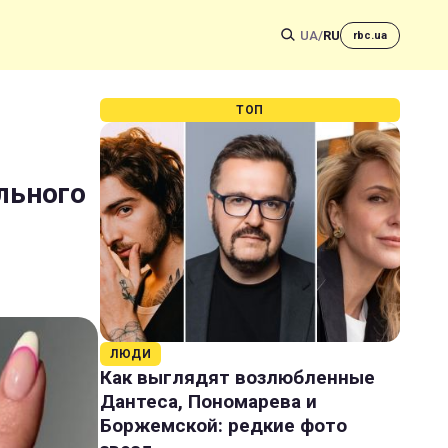
UA
/
RU
rbc.ua
ТОП
льного
ЛЮДИ
Как выглядят возлюбленные
Дантеса, Пономарева и
Боржемской: редкие фото