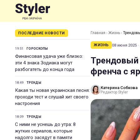
Главная
›
Жизнь
›
Трендовы
ПОСЛЕДНИЕ НОВОСТИ
08 июня 2025 ·
ЖИЗНЬ
19:51
ГОРОСКОПЫ
Финансовая удача уже близко:
Трендовый 
эти 4 знака Зодиака могут
френча с я
разбогатеть до конца года
18:49
ТРЕНДЫ
Катерина Собкова
Какая ты новая украинская песня:
Редактор Styler
проходи тест и слушай хит своего
настроения
18:09
ТРЕНДЫ
С ними не уснешь до утра: 8
жутких сериалов, которые
надолго засядут в памяти