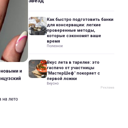
звезд
Как быстро подготовить банки
для консервации: легкие
проверенные методы,
которые сэкономят ваше
время
Полезное
Вкус лета в тарелке: это
гаспачо от участницы
оновыми и
"МастерШеф" покоряет с
анцузский
первой ложки
Вкусно
 на лето