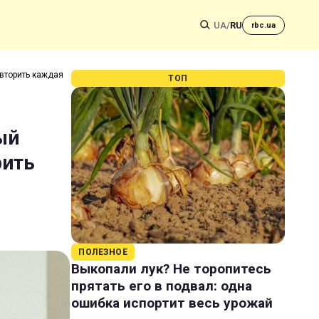
UA
/
RU
rbc.ua
овторить каждая
ТОП
ый
рить
ПОЛЕЗНОЕ
Выкопали лук? Не торопитесь
прятать его в подвал: одна
ошибка испортит весь урожай