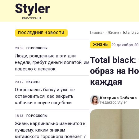
Главная
›
Жизнь
›
Total bl
ПОСЛЕДНИЕ НОВОСТИ
29 декабря 202
ЖИЗНЬ
20:59
ГОРОСКОПЫ
Люди, рожденные в эти дни
Total blac
недели, гребут деньги лопатой: им
образ на Н
повезло с пеленок
каждая
20:12
ВКУСНО
Открываешь банку и уже не
остановиться: как закрыть
Катерина Собкова
кабачки в соусе сацебели
Редактор Styler
18:13
ГОРОСКОПЫ
Жизнь кардинально изменится к
лучшему: каким знакам
китайского гороскопа повезет 7