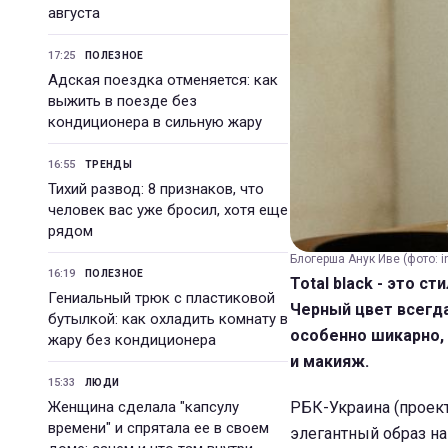
августа
17:25
ПОЛЕЗНОЕ
Адская поездка отменяется: как
выжить в поезде без
кондиционера в сильную жару
16:55
ТРЕНДЫ
Тихий развод: 8 признаков, что
человек вас уже бросил, хотя еще
рядом
Блогерша Анук Иве (фото: 
16:19
ПОЛЕЗНОЕ
Total black - это 
Гениальный трюк с пластиковой
Черный цвет всегда
бутылкой: как охладить комнату в
особенно шикарно, 
жару без кондиционера
и макияж.
15:33
ЛЮДИ
Женщина сделала "капсулу
РБК-Украина (проект
времени" и спрятала ее в своем
элегантный образ на