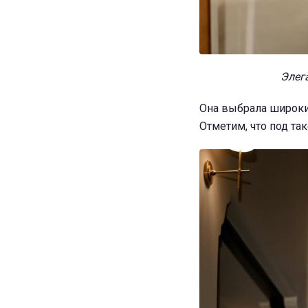
Элега
Она выбрала широки
Отметим, что под та