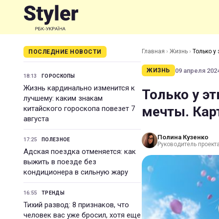
Главная
›
Жизнь
›
Только у
ПОСЛЕДНИЕ НОВОСТИ
09 апреля 2024
ЖИЗНЬ
18:13
ГОРОСКОПЫ
Жизнь кардинально изменится к
Только у эт
лучшему: каким знакам
мечты. Кар
китайского гороскопа повезет 7
августа
Полина Кузенко
17:25
ПОЛЕЗНОЕ
Руководитель проекта 
Адская поездка отменяется: как
выжить в поезде без
кондиционера в сильную жару
16:55
ТРЕНДЫ
Тихий развод: 8 признаков, что
человек вас уже бросил, хотя еще