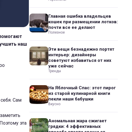
Главная ошибка владельцев
кошек при размещении лотков:
почти все ее делают
Полезное
 помогают
лучшить наш
Эти вещи безнадежно портят
интерьер: дизайнеры
советуют избавиться от них
oo
уже сейчас
Тренды
На Яблочный Спас: этот пирог
из старой кулинарной книги
пекли наши бабушки
себя. Сам
Вкусно
 заметить
Аномальная жара сжигает
Поэтому эта
грядки: 4 эффективных