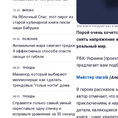
10:24
ВКУСНО
На Яблочный Спас: этот пирог из
старой кулинарной книги пекли
Эти книги погрузят вас в м
наши бабушки
Порой очень хочетс
снять напряжение и
09:56
ПОЛЕЗНОЕ
Аномальная жара сжигает грядки:
реальный мир.
4 эффективных способа спасти
овощи от гибели
РБК-Украина (проект
предлагает вам подб
08:43
ТРЕНДЫ
Маникюр, который выбирают
Майстер ілюзій
(Ал
миллионерши: как сделать
трендовые "голые ногти" дома
В героях рассказов 
автор отмечает, что 
08:02
ТРЕНДЫ
Справится только самый умный:
приключениям, и нау
переставьте одну спичку и
детали, являющиеся
исправьте уравнение за 30 секунд
книга - шанс увиде