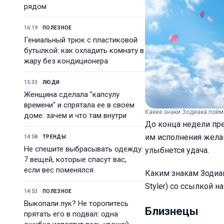
рядом
16:19
ПОЛЕЗНОЕ
Гениальный трюк с пластиковой
бутылкой: как охладить комнату в
жару без кондиционера
15:33
ЛЮДИ
Женщина сделала "капсулу
времени" и спрятала ее в своем
Какие знаки Зодиака пойма
доме: зачем и что там внутри
До конца недели пре
им исполнения желан
14:58
ТРЕНДЫ
Не спешите выбрасывать одежду:
улыбнется удача.
7 вещей, которые спасут вас,
если вес поменялся
Каким знакам Зодиа
Styler) со ссылкой н
14:53
ПОЛЕЗНОЕ
Выкопали лук? Не торопитесь
Близнецы
прятать его в подвал: одна