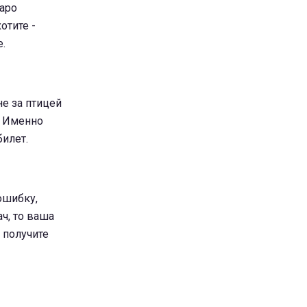
Таро
отите -
.
е за птицей
. Именно
илет.
ошибку,
ч, то ваша
 получите