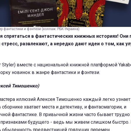
ир фантастики и фэнтези (коллаж: РБК-Украина)
я спрятаться в фантастических книжных историях! Они
 стресс, развлекают, а нередко дают идеи о том, как у
 Styler) вместе с национальной книжной платформой Yakab
орку новинок в жанре фантастики и фэнтези.
ексей Тимошенко)
мастера иллюзий Алексея Тимошенко каждый легко узнает 
в сборнике хватает места и детективу, и фантасмагории, и
чной фантастике. В привычной жизни часто бывает трудно
 признаками будущего - ведь мы живем слишком быстро. 
ть обыденность предвестницей грядущих перемен.