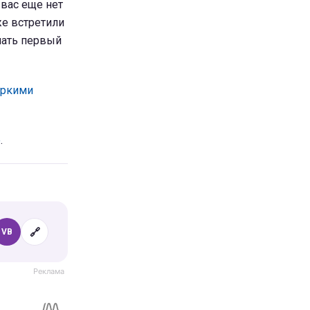
 вас еще нет
же встретили
лать первый
яркими
е
.
🔗
VB