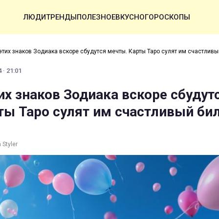
ЛЮДИ
ТРЕНДЫ
ПОЛЕЗНОЕ
ВКУСНО
ГОРОСКОПЫ
 этих знаков Зодиака вскоре сбудутся мечты. Карты Таро сулят им счастливы
 · 21:01
их знаков Зодиака вскоре сбудут
ты Таро сулят им счастливый би
Styler