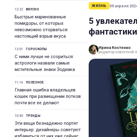
09 апреля 2024
ЖИЗНЬ
12:22
ВКУСНО
Быстрые маринованные
5 увлекател
помидоры, от которых
фантастики
невозможно оторваться:
настоящий взрыв вкуса
Ирина Костенко
12:01
ГОРОСКОПЫ
редактор новостной 
С ними лучше не ссориться:
астрологи назвали самые
мстительные знаки Зодиака
11:16
ПОЛЕЗНОЕ
Главная ошибка владельцев
кошек при размещении лотков:
почти все ее делают
10:40
ТРЕНДЫ
Эти вещи безнадежно портят
интерьер: дизайнеры советуют
избавиться от них уже сейчас