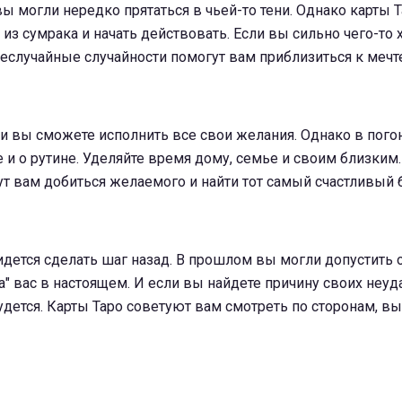
ы могли нередко прятаться в чьей-то тени. Однако карты 
из сумрака и начать действовать. Если вы сильно чего-то х
Неслучайные случайности помогут вам приблизиться к мечте
и вы сможете исполнить все свои желания. Однако в погон
е и о рутине. Уделяйте время дому, семье и своим близким
 вам добиться желаемого и найти тот самый счастливый б
идется сделать шаг назад. В прошлом вы могли допустить 
а" вас в настоящем. И если вы найдете причину своих неуда
удется. Карты Таро советуют вам смотреть по сторонам, вы