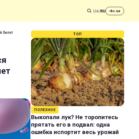
UA
/
RU
rbc.ua
й билет
ТОП
ся
лет
ПОЛЕЗНОЕ
Выкопали лук? Не торопитесь
прятать его в подвал: одна
ошибка испортит весь урожай