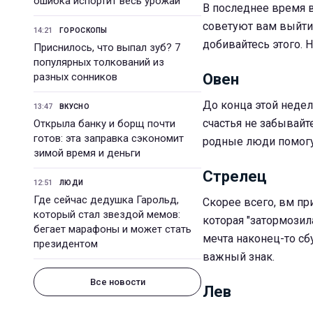
ошибка испортит весь урожай
В последнее время в
советуют вам выйти 
14:21
ГОРОСКОПЫ
добивайтесь этого. 
Приснилось, что выпал зуб? 7
популярных толкований из
разных сонников
Овен
До конца этой недел
13:47
ВКУСНО
счастья не забывайт
Открыла банку и борщ почти
готов: эта заправка сэкономит
родные люди помогут
зимой время и деньги
Стрелец
12:51
ЛЮДИ
Где сейчас дедушка Гарольд,
Скорее всего, вм пр
который стал звездой мемов:
которая "затормозил
бегает марафоны и может стать
мечта наконец-то сб
президентом
важный знак.
Все новости
Лев