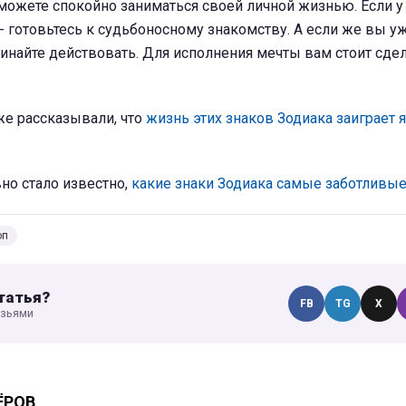
можете спокойно заниматься своей личной жизнью. Если у
 готовьтесь к судьбоносному знакомству. А если же вы у
инайте действовать. Для исполнения мечты вам стоит сде
же рассказывали, что
жизнь этих знаков Зодиака заиграет 
но стало известно,
какие знаки Зодиака самые заботливы
оп
татья?
FB
TG
X
узьями