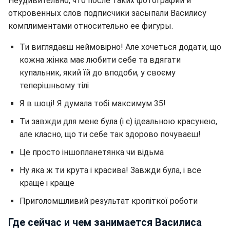
Неудивительно, что после таких фотографий и
откровенных слов подписчики засыпали Василису
комплиментами относительно ее фигуры.
Ти виглядаєш неймовірно! Але хочеться додати, що
кожна жінка має любити себе та вдягати
купальник, який їй до вподоби, у своєму
теперішньому тілі
Я в шоці! Я думала тобі максимум 35!
Ти завжди для мене була (і є) ідеальною красунею,
але класно, що ти себе так здорово почуваєш!
Це просто іншопланетянка чи відьма
Ну яка ж ти крута і красива! Завжди була, і все
краще і краще
Приголомшливий результат кропіткої роботи
Где сейчас и чем занимается Василиса