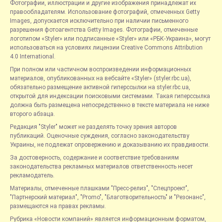
Фотографии, иллюстрации и другие изображения принадлежат их
правообладателям. Использование фотографий, отмеченных Getty
Images, допускается исключительно при наличии письменного
разрешения фотоагентства Getty Images. Фотографии, отмеченные
логотипом «Styler» или подписанные «Styler» или «РБК-Украина», могут
использоваться на условиях лицензии Creative Commons Attribution
4.0 International.
При полном или частичном воспроизведении информационных
материалов, опубликованных на вебсайте «Styler» (styler.rbc.ua),
обязательно размещение активной гиперссылки на styler.rbc.ua,
открытой для индексации поисковыми системами. Такая гиперссылка
должна быть размещена непосредственно в тексте материала не ниже
второго абзаца.
Редакция "Styler" может не разделять точку зрения авторов
публикаций. Оценочные суждения, согласно законодательству
Украины, не подлежат опровержению и доказыванию их правдивости.
За достоверность, содержание и соответствие требованиям
законодательства рекламных материалов ответственность несет
рекламодатель.
Материалы, отмеченные плашками "Пресс-релиз", "Спецпроект",
"Партнерский материал", "Promo", "Благотворительность" и "Резонанс",
размещаются на правах рекламы.
Рубрика «Новости компаний» является информационным форматом,