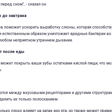
перед сном", - сказал он.
о до завтрака
ов поможет ускорить выработку слюны, которая способств
 естественным образом уничтожает вредные бактерии во р
любом неприятном утреннем дыхании.
т после еды
 может покрыть ваши зубы остатками кислой пищи, что м
.
ются между вкусовыми рецепторами и другими структурам
далить их только полосканием.
олько плохо влияет на запах изо рта, но также может приве