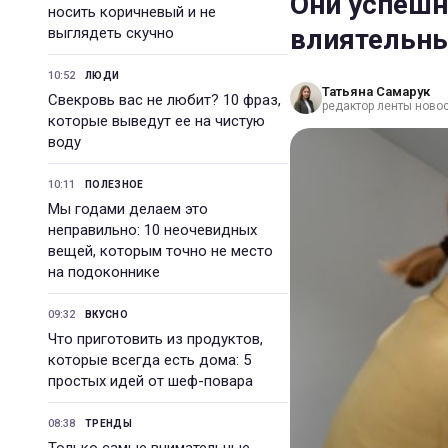
Они успешн
носить коричневый и не
влиятельн
выглядеть скучно
10:52
ЛЮДИ
Татьяна Самарук
Свекровь вас не любит? 10 фраз,
редактор ленты ново
которые выведут ее на чистую
воду
10:11
ПОЛЕЗНОЕ
Мы годами делаем это
неправильно: 10 неочевидных
вещей, которым точно не место
на подоконнике
09:32
ВКУСНО
Что приготовить из продуктов,
которые всегда есть дома: 5
простых идей от шеф-повара
08:38
ТРЕНДЫ