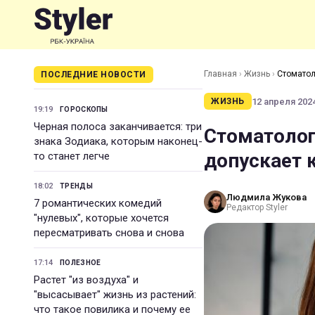
Главная
›
Жизнь
›
Стоматол
ПОСЛЕДНИЕ НОВОСТИ
12 апреля 2024
ЖИЗНЬ
19:19
ГОРОСКОПЫ
Черная полоса заканчивается: три
Стоматолог
знака Зодиака, которым наконец-
допускает 
то станет легче
18:02
ТРЕНДЫ
Людмила Жукова
7 романтических комедий
Редактор Styler
"нулевых", которые хочется
пересматривать снова и снова
17:14
ПОЛЕЗНОЕ
Растет "из воздуха" и
"высасывает" жизнь из растений:
что такое повилика и почему ее