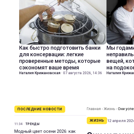
Как быстро подготовить банки
Мы годами
для консервации: легкие
неправиль
проверенные методы, которые
вещей, ко
сэкономят ваше время
на подоко
Наталия Крижановская
·
07 августа 2026, 14:36
Наталия Крижа
Главная
›
Жизнь
›
Они успе
ПОСЛЕДНИЕ НОВОСТИ
12 апреля 2024
ЖИЗНЬ
11:34
ТРЕНДЫ
Модный цвет осени 2026: как