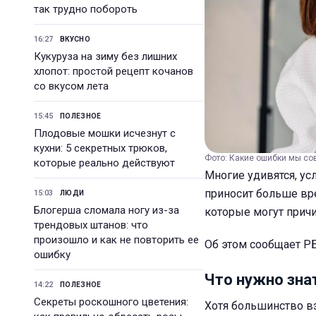
так трудно побороть
16:27
ВКУСНО
Кукуруза на зиму без лишних
хлопот: простой рецепт кочанов
со вкусом лета
15:45
ПОЛЕЗНОЕ
Плодовые мошки исчезнут с
кухни: 5 секретных трюков,
Фото: Какие ошибки мы со
которые реально действуют
Многие удивятся, ус
приносит больше вр
15:03
ЛЮДИ
Блогерша сломала ногу из-за
которые могут прич
трендовых штанов: что
произошло и как не повторить ее
Об этом сообщает РБ
ошибку
Что нужно зна
14:22
ПОЛЕЗНОЕ
Секреты роскошного цветения:
Хотя большинство в