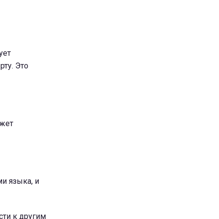
ует
ту. Это
ожет
и языка, и
сти к другим