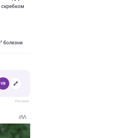
и скребком
" болезни.
🔗
VB