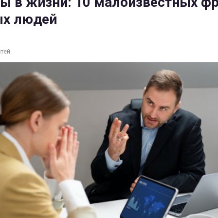
ы в жизни: 10 малоизвестных ф
ых людей
стей