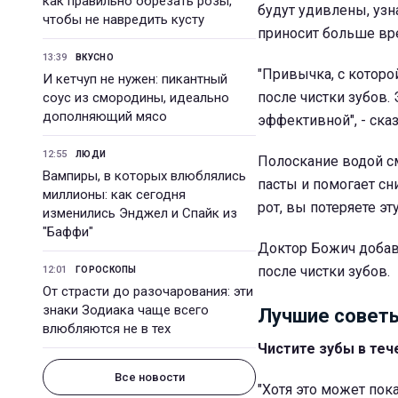
как правильно обрезать розы,
будут удивлены, узн
чтобы не навредить кусту
приносит больше вре
13:39
ВКУСНО
"Привычка, с которой
И кетчуп не нужен: пикантный
после чистки зубов.
соус из смородины, идеально
дополняющий мясо
эффективной", - ска
12:55
ЛЮДИ
Полоскание водой с
Вампиры, в которых влюблялись
пасты и помогает сн
миллионы: как сегодня
рот, вы потеряете эт
изменились Энджел и Спайк из
"Баффи"
Доктор Божич добавл
после чистки зубов.
12:01
ГОРОСКОПЫ
От страсти до разочарования: эти
знаки Зодиака чаще всего
Лучшие советы
влюбляются не в тех
Чистите зубы в теч
Все новости
"Хотя это может пок