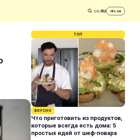
UA
/
RU
rbc.ua
ТОП
ю
ВКУСНО
Что приготовить из продуктов,
которые всегда есть дома: 5
простых идей от шеф-повара