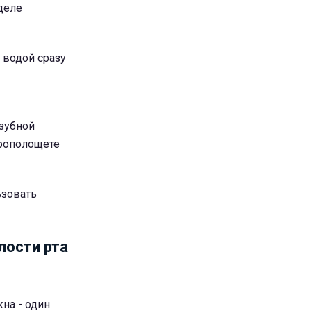
 деле
т водой сразу
зубной
прополощете
ьзовать
лости рта
на - один