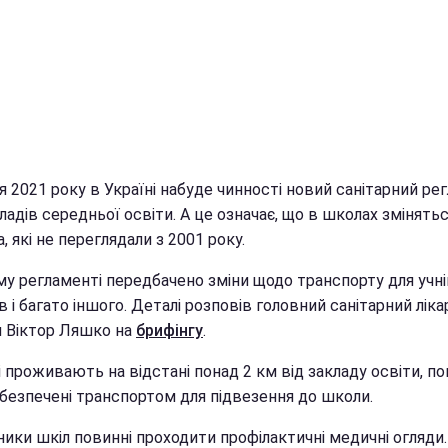
ня 2021 року в Україні набуде чинності новий санітарний ре
ладів середньої освіти. А це означає, що в школах змінять
, які не переглядали з 2001 року.
му регламенті передбачено зміни щодо транспорту для учні
в і багато іншого. Деталі розповів головний санітарний ліка
и Віктор Ляшко на
брифінгу
.
кі проживають на відстані понад 2 км від закладу освіти, по
абезпечені транспортом для підвезення до школи.
ики шкіл повинні проходити профілактичні медичні огляди. 