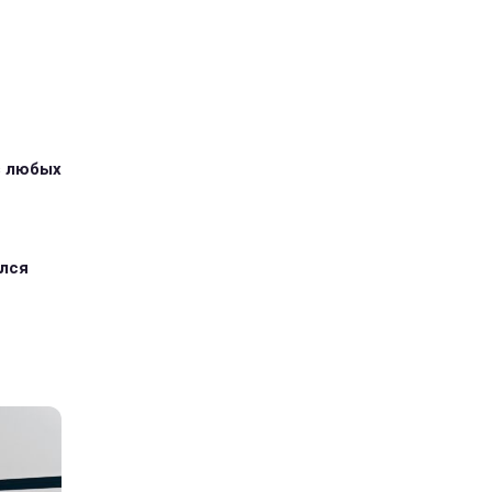
з любых
ился