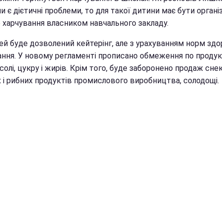
и є дієтичні проблеми, то для такої дитини має бути орган
 харчування власником навчального закладу.
тей буде дозволений кейтерінг, але з урахуванням норм зд
ання. У новому регламенті прописано обмеження по продук
солі, цукру і жирів. Крім того, буде заборонено продаж снек
х і рибних продуктів промислового виробництва, солодощі.