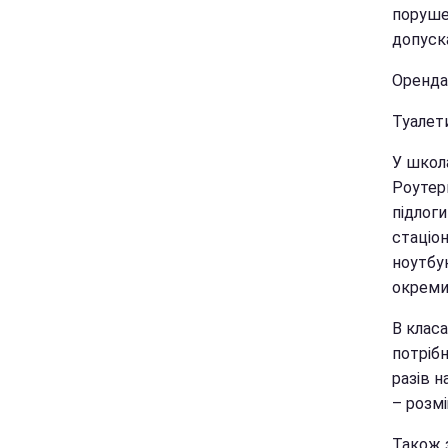
поруше
допуск
Оренда 
Туалети
У школ
Роутери
підлоги
стаціо
ноутбук
окреми
В класа
потрібн
разів н
– розмі
Також 