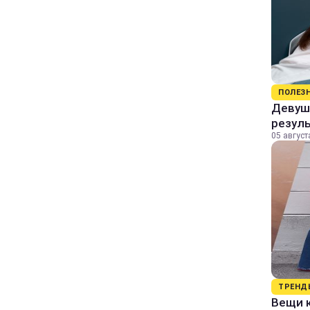
ПОЛЕЗ
Девушк
резул
05 август
ТРЕНД
Вещи к