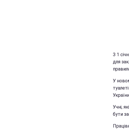
З 1 січ
для зак
правила
У ново
туалеті
Україн
Учні, я
бути з
Працівн