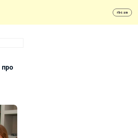
rbc.ua
: про