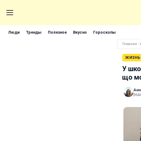
Люди
Тренды
Полезное
Вкусно
Гороскопы
Главная
›
ЖИЗНЬ
У шко
що м
Анн
ред