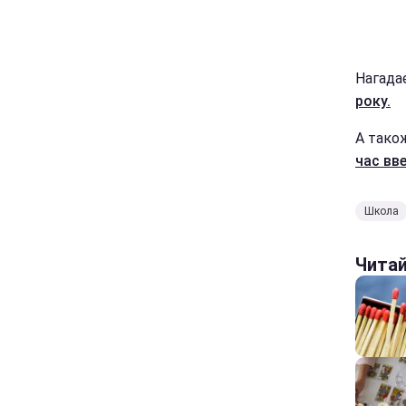
Нагада
року.
А тако
час вв
Школа
Чита