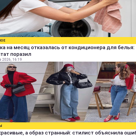
НОЕ
а на месяц отказалась от кондиционера для белья:
ьтат поразил
а 2026, 16:19
Ы
расивые, а образ странный: стилист объяснила ошиб