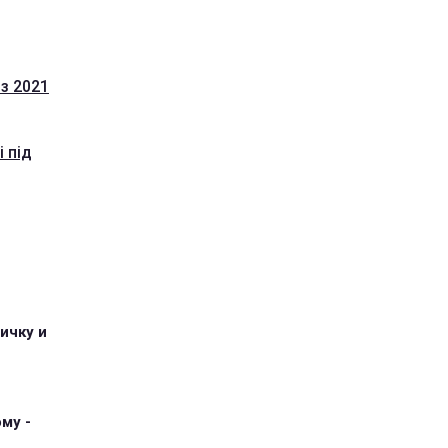
 з 2021
 під
ичку и
му -