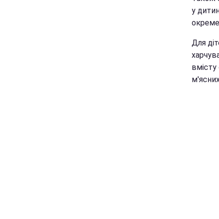
у дитин
окреме
Для ді
харчув
вмісту 
м'ясни