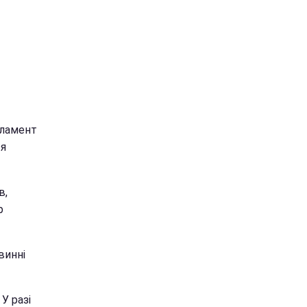
гламент
ся
в,
р
винні
У разі