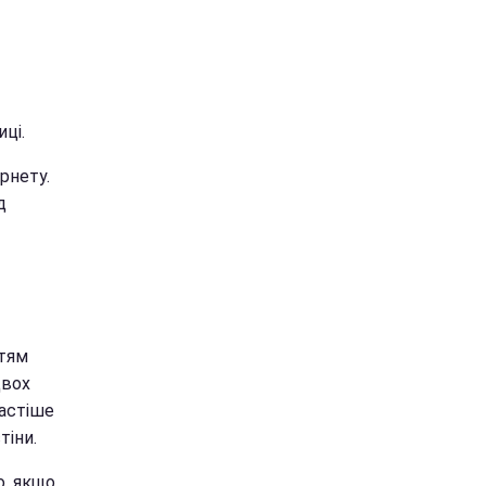
иці.
рнету.
д
ітям
двох
частіше
тіни.
о, якщо