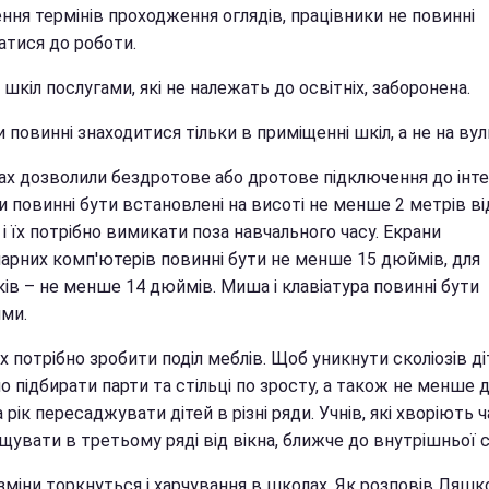
ння термінів проходження оглядів, працівники не повинні
атися до роботи.
шкіл послугами, які не належать до освітніх, заборонена.
 повинні знаходитися тільки в приміщенні шкіл, а не на вул
ах дозволили бездротове або дротове підключення до інте
 повинні бути встановлені на висоті не менше 2 метрів ві
 і їх потрібно вимикати поза навчального часу. Екрани
нарних комп'ютерів повинні бути не менше 15 дюймів, для
ів – не менше 14 дюймів. Миша і клавіатура повинні бути
ми.
х потрібно зробити поділ меблів. Щоб уникнути сколіозів д
о підбирати парти та стільці по зросту, а також не менше 
а рік пересаджувати дітей в різні ряди. Учнів, які хворіють 
щувати в третьому ряді від вікна, ближче до внутрішньої с
зміни торкнуться і харчування в школах. Як розповів Ляшк