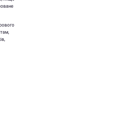
ізоване
орового
там,
ів,