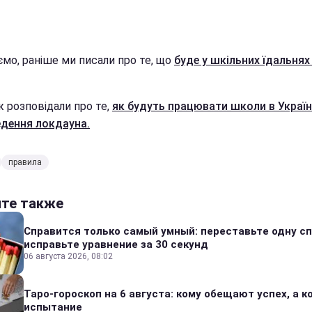
ємо, раніше ми писали про те, що
буде у шкільних їдальнях
ж розповідали про те,
як будуть працювати школи в Україні
едення локдауна.
правила
йте также
Справится только самый умный: переставьте одну сп
исправьте уравнение за 30 секунд
06 августа 2026, 08:02
Таро-гороскоп на 6 августа: кому обещают успех, а ко
испытание