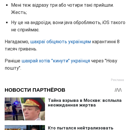
Мені теж відразу три або чотири такі прийшли.
Жесть;
Ну це на андроїди, вони java обробляють, iOS такого
не сприймає.
Нагадаємо,
шахраї обіцяють українцям
карантинні 8
тисяч гривень.
Раніше
шахрай хотів "кинути" українця
через "Нову
пошту".