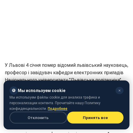
У Львові 4 січня помер відомий львівський науковець,
професор і завідувач кафедри електронних приладів
Національного університету "Львівська політехніка"
Зенон Готра.
🍪
Мы используем cookie
✕
Мы используем файлы cookie для анализа трафика и
Про смерті 78-річного вченого
розповіла прес-служба
персонализации контента. Прочитайте нашу Политику
Львівської міської ради, яка також висловила свої
конфиденциальности.
Подробнее
співчуття.
Отклонить
Принять все
"Мав честь навчатися у науковця такого рівня. Сумую