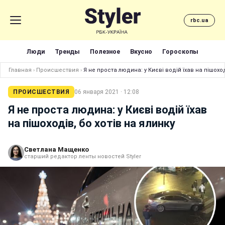
rbc.ua
Люди
Тренды
Полезное
Вкусно
Гороскопы
Главная
›
Происшествия
›
Я не проста людина: у Києві водій їхав на пішоход
ПРОИСШЕСТВИЯ
06 января 2021 · 12:08
Я не проста людина: у Києві водій їхав
на пішоходів, бо хотів на ялинку
Светлана Мащенко
старший редактор ленты новостей Styler