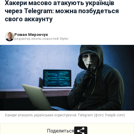
Хакери масово атакують українців
через Telegram: можна позбудеться
свого аккаунту
Роман Мирончук
редактор ленты новостей Styler
Хакери атакують українських користувачів Telegram (фото: freepik.com)
Поделиться