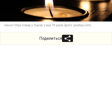
Зенон Готра помер у Львові у віці 78 років (фото: pixabay.com)
Поделиться