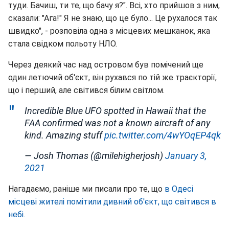
туди. Бачиш, ти те, що бачу я?". Всі, хто прийшов з ним,
сказали: "Ага!" Я не знаю, що це було... Це рухалося так
швидко", - розповіла одна з місцевих мешканок, яка
стала свідком польоту НЛО.
Через деякий час над островом був помічений ще
один летючий об'єкт, він рухався по тій же траєкторії,
що і перший, але світився білим світлом.
Incredible Blue UFO spotted in Hawaii that the
FAA confirmed was not a known aircraft of any
kind. Amazing stuff
pic.twitter.com/4wYOqEP4qk
— Josh Thomas (@milehigherjosh)
January 3,
2021
Нагадаємо, раніше ми писали про те, що
в Одесі
місцеві жителі помітили дивний об'єкт, що світився в
небі.