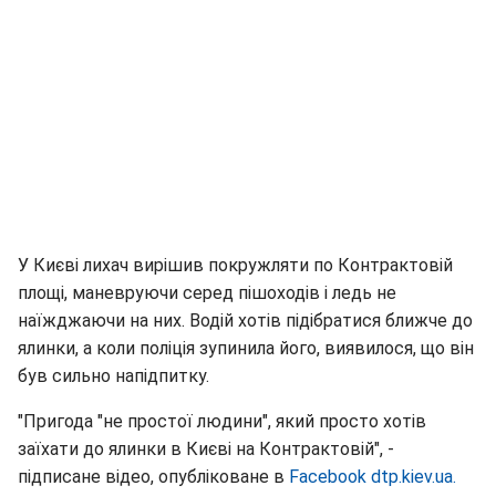
У Києві лихач вирішив покружляти по Контрактовій
площі, маневруючи серед пішоходів і ледь не
наїжджаючи на них. Водій хотів підібратися ближче до
ялинки, а коли поліція зупинила його, виявилося, що він
був сильно напідпитку.
"Пригода "не простої людини", який просто хотів
заїхати до ялинки в Києві на Контрактовій", -
підписане відео, опубліковане в
Facebook
dtp.kiev.ua
.