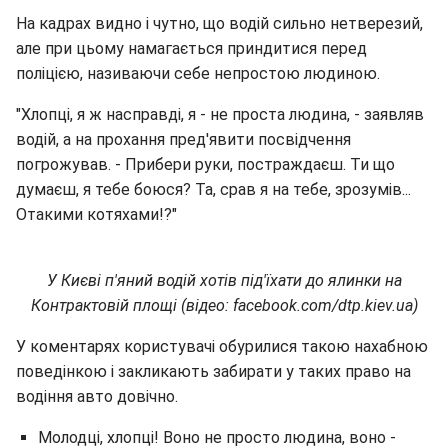
На кадрах видно і чутно, що водій сильно нетверезий,
але при цьому намагається приндитися перед
поліцією, називаючи себе непростою людиною.
"Хлопці, я ж насправді, я - не проста людина, - заявляв
водій, а на прохання пред'явити посвідчення
погрожував. - Прибери руки, постраждаєш. Ти що
думаєш, я тебе боюся? Та, срав я на тебе, зрозумів...
Отакими котяхами!?"
У Києві п'яний водій хотів під'їхати до ялинки на
Контрактовій площі (відео: facebook.com/dtp.kiev.ua)
У коментарях користувачі обурилися такою нахабною
поведінкою і закликають забирати у таких право на
водіння авто довічно.
Молодці, хлопці! Воно не просто людина, воно -