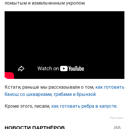
помытым и измельченным укропом.
Кстати, раньше мы рассказывали о том,
как готовить
банош со шкварками, грибами и брынзой
.
Кроме этого, писали,
как готовить ребра в капусте
.