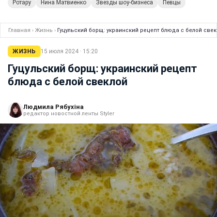
Ротару
Нина Матвиенко
Звезды шоу-бизнеса
Певцы
Главная
›
Жизнь
›
Гуцульский борщ: украинский рецепт блюда с белой све
ЖИЗНЬ
15 июля 2024 · 15:20
Гуцульский борщ: украинский рецепт
блюда с белой свеклой
Людмила Рябухіна
редактор новостной ленты Styler