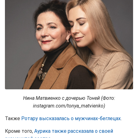
Нина Матвиенко с дочерью Тоней (Фото:
instagram.com/tonya_matvienko)
Также
Ротару высказалась о мужчинах-беглецах
.
Кроме того,
Аурика также рассказала о своей