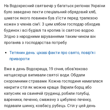
На Водохресний святвечір у багатьох регіонах України
було заведено пекти спеціальний обрядовий хліб,
шматок якого повинен був з'їсти перед трапезою
кожен з членів сім'ї. З цим хлібом господар обходив
будинок і всі будівлі та кропив їх святою водою.
Згідно з народними віруваннями таким чином він
проганяв з господарства потребу.
Тетянин день: цікаві факти про свято, повір'я і
привороти
Вже в день Водохреща, 19 січня, обов'язково
натщесерце випивали святої води. Обідали
скоромними стравами. Кожна господиня намагалася
накрити стіл як можна краще. Варили борщ або
капусняк на свинячій грудинці, робили голубці,
вареники, печеню, смажену з цибулею печінку,
подавали шинку, ковбасу, рубець. Стіл у цей день