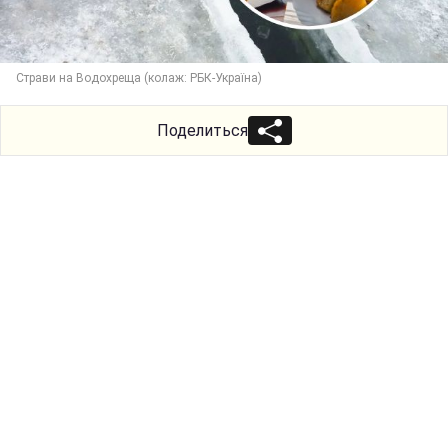
Страви на Водохреща (колаж: РБК-Україна)
Поделиться