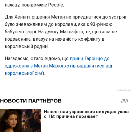
палацу, повідомляє People.
Для Хенніті, рішення Меган не приєднатися до зустрічі
було зневажливим до королеви, яка є 93-річною
бабусею Гаррі. На думку Маклафлін, те, що вона не
подзвонила, вказує на наявність конфлікту в
королівській родині.
Нагадаємо, стало відомо, що
принц Гаррі ще до
одруження з Меган Маркл хотів віддалитися від
королівської сім'ї
.