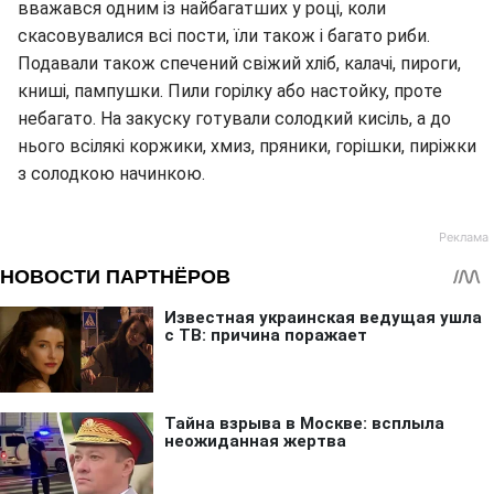
вважався одним із найбагатших у році, коли
скасовувалися всі пости, їли також і багато риби.
Подавали також спечений свіжий хліб, калачі, пироги,
книші, пампушки. Пили горілку або настойку, проте
небагато. На закуску готували солодкий кисіль, а до
нього всілякі коржики, хмиз, пряники, горішки, пиріжки
з солодкою начинкою.