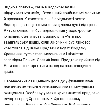
Згідно з повір'ям, саме в водохресну ніч
відкривається небо, і Всевишній приймає всі молитви
й прохання. У християнській свідомості свято
Водохреща асоціюється з очищенням душі від гріхів.
Ритуал очищення був відновлений у водохресних
купаннях. Свято встановлено в пам'ять про
євангельську подію, коли 30‑річний Ісус Христос
хрестився від Івана Предтечі у водах Йордану.
Хрещення Ісуса стало виконанням і вірністю
заповідям Божим. Святий Іоанн Предтеча прийняв від
Бога повеління хрестити народ на знак очищення
гріхів.
Перенесення священного досвіду у фізичний план
пов'язано не тільки з купаннями, але і з внутрішнім
очищенням. Особливу увагу в християнстві приділено
вечору перед Хрещенням – Хрещенському
святвечору. Він відомий в Україні як Бабин вечір,