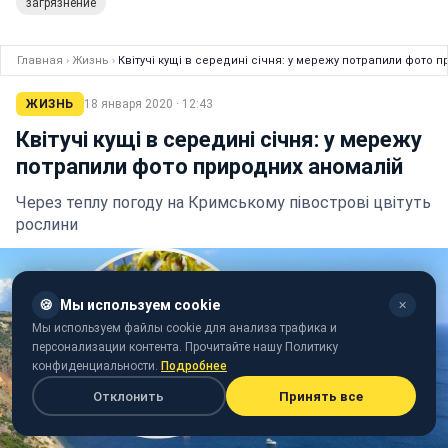
загрязнение
Главная
›
Жизнь
›
Квітучі кущі в середині січня: у мережу потрапили фото 
ЖИЗНЬ
18 января 2020 · 12:43
Квітучі кущі в середині січня: у мережу
потрапили фото природних аномалій
Через теплу погоду на Кримському півострові цвітуть
рослини
🍪
Мы используем cookie
✕
Мы используем файлы cookie для анализа трафика и
персонализации контента. Прочитайте нашу Политику
конфиденциальности.
Подробнее
Отклонить
Принять все