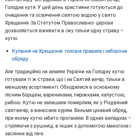
Голодна кутя. У цей день християни готуються до
очищення та освячення святою водою у свято
Хрещення. За Статутом Православної церкви
дозволяється вживати в їжу тільки одну страву –
кутю.
Купання на Хрещення: головні правила і заборони
обряду
Але традиційно на землях України на Голодну кутю
готували ті ж страви, що і на Святий вечір, тільки в
меншому асортименті. Обходилися в основному
пісним борщем, варениками, пиріжками, капустою,
рибою. Кутю не залишали померлим, як у Різдвяний
святвечір, а виносили курям. Вельми цікавий обряд,
при якому кутю нібито проганяли. В одних випадках –
стріляючи з рушниці, в інших з допомогою макогона і
заслінки від печі.