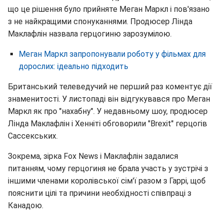
що це рішення було прийняте Меган Маркл і пов'язано
з не найкращими спонуканнями. Продюсер Лінда
Маклафлін назвала герцогиню зарозумілою.
Меган Маркл запропонували роботу у фільмах для
дорослих: ідеально підходить
Британський телеведучий не перший раз коментує дії
знаменитості. У листопаді він відгукувався про Меган
Маркл як про "нахабну". У недавньому шоу, продюсер
Лінда Маклафлін і Хенніті обговорили "Brexit" герцогів
Сассекських.
Зокрема, зірка Fox News і Маклафлін задалися
питанням, чому герцогиня не брала участь у зустрічі з
іншими членами королівської сім'ї разом з Гаррі, щоб
пояснити цілі та причини необхідності співпраці з
Канадою.