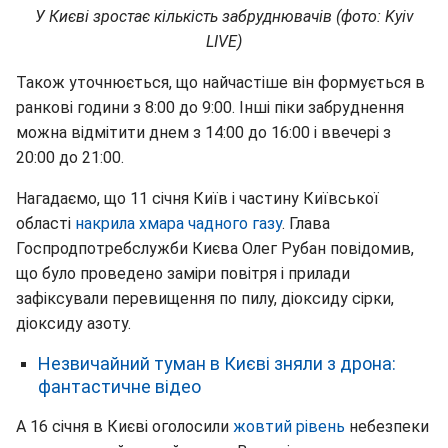
У Києві зростає кількість забруднювачів (фото: Kyiv
LIVE)
Також уточнюється, що найчастіше він формується в
ранкові години з 8:00 до 9:00. Інші піки забруднення
можна відмітити днем ​​з 14:00 до 16:00 і ввечері з
20:00 до 21:00.
Нагадаємо, що 11 січня Київ і частину Київської
області
накрила хмара чадного газу
. Глава
Госпродпотребслужби Києва Олег Рубан повідомив,
що було проведено заміри повітря і прилади
зафіксували перевищення по пилу, діоксиду сірки,
діоксиду азоту.
Незвичайний туман в Києві зняли з дрона:
фантастичне відео
А 16 січня в Києві оголосили
жовтий рівень
небезпеки