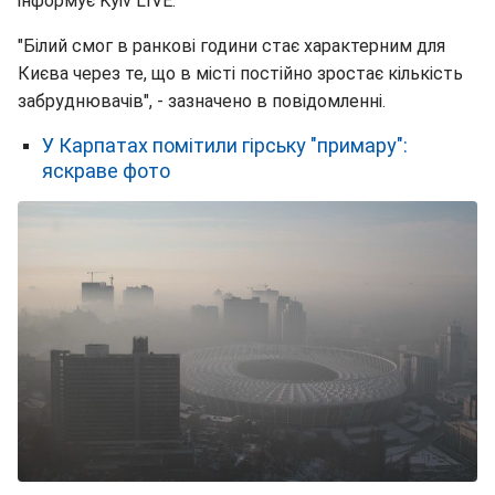
інформує Kyiv LIVE.
"Білий смог в ранкові години стає характерним для
Києва через те, що в місті постійно зростає кількість
забруднювачів", - зазначено в повідомленні.
У Карпатах помітили гірську "примару":
яскраве фото