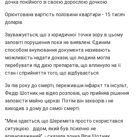
дочка покійного зі своєю дорослою дочкою.
Орієнтована вартість половини квартири - 15 тисяч
доларів.
Зауважується, що з юридичної точки зору в цьому
заповіті порушення поки не виявлені. Єдиним
способом анулювання документа називають
можливість надати докази, що людина могла
перебувати під дією препаратів, що вплинуло на її
стан і сприйняття того, що відбувається.
За пів року до смерті, переживши інфаркт та інсульт,
Федір Шотник на відео розповів, що прийняв рішення
заповісти майно церкві. Потім він захворів і не
виходив з дому до самої смерті.
"Мені здається, що Шеремета просто скористався
ситуацією... дідом, який був психічно не
врівноважений", - сказала дочка Віри Шотник.