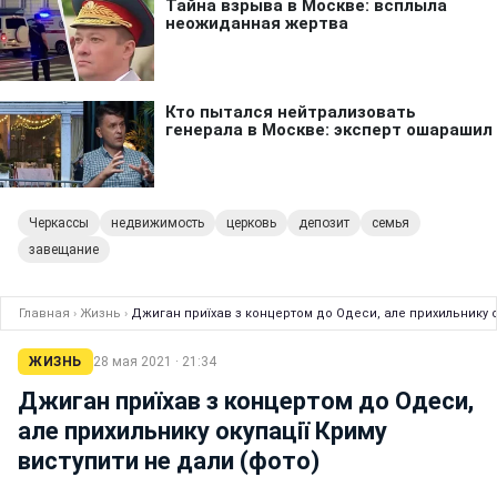
Черкассы
недвижимость
церковь
депозит
семья
завещание
Главная
›
Жизнь
›
Джиган приїхав з концертом до Одеси, але прихильнику о
ЖИЗНЬ
28 мая 2021 · 21:34
Джиган приїхав з концертом до Одеси,
але прихильнику окупації Криму
виступити не дали (фото)