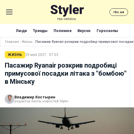
rbc.ua
Люди
Тренды
Полезное
Вкусно
Гороскопы
Главная
›
Жизнь
›
Пасажир Ryanair розкрив подробиці примусової посадки 
ЖИЗНЬ
29 мая 2021 · 07:03
Пасажир Ryanair розкрив подробиці
примусової посадки літака з "бомбою"
в Мінську
Владимир Костырин
редактор ленты новостей Styler