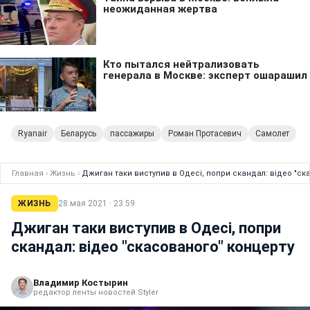
Ryanair
Беларусь
пассажиры
Роман Протасевич
Самолет
Главная
›
Жизнь
›
Джиган таки виступив в Одесі, попри скандал: відео "ск
ЖИЗНЬ
28 мая 2021 · 23:59
Джиган таки виступив в Одесі, попри
скандал: відео "скасованого" концерту
Владимир Костырин
редактор ленты новостей Styler