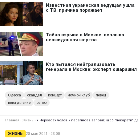
Одесса
скандал
концерт
ночной клуб
певец
выступление
рэпер
Главная
›
Жизнь
›
У Черкасах чоловік переписав заповіт, щоб "покарати" до
ЖИЗНЬ
28 мая 2021 · 23:00