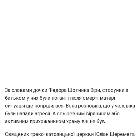
За словами дочки Федора Шотника Віри, стосунки з
батьком у них були погані, і після смерті матері
ситуація ще погіршилася. Вона розповіла, що у чоловіка
були напади агресії. А ось ревним вірянином або
активним прихожанином храму він не був.
Священик греко-католицької церкви Юліан Шеремета