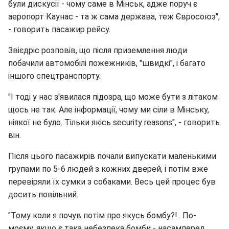
були дискусії - чому саме в Мінськ, адже поруч є
аеропорт Каунас - та ж сама держава, теж Євросоюз",
- говорить пасажир рейсу.
Звієдріс розповів, що після приземлення люди
побачили автомобілі пожежників, "швидкі", і багато
іншого спецтранспорту.
"І тоді у нас з'явилася підозра, що може бути з літаком
щось не так. Але інформації, чому ми сіли в Мінську,
ніякої не було. Тільки якісь security reasons", - говорить
він.
Після цього пасажирів почали випускати маленькими
групами по 5-6 людей з кожних дверей, і потім вже
перевіряли їх сумки з собаками. Весь цей процес був
досить повільний.
"Тому коли я почув потім про якусь бомбу?!.. По-
моєму, якщо є така небезпека бомби - насамперед