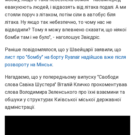
евакуюють людей, і відвозять від літака подалі. А ми
стояли поруч з літаком, потім сіли в автобус біля
літака. Ну якщо так небезпечно, то чому нас не
відводили? Тому я можу впевнено сказати, що ніякої
бомби там і не було", - наголошує Звієдріс.
Раніше повідомлялося, що у Швейцарії заявили, що
лист про "бомбу" на борту Ryanair надійшов вже після
розвороту на Мінськ
.
Нагадаємо, що у попередньому випуску "Свободи
слова Савіка Шустера" Віталій Кличко прокоментував
слова Володимира Зеленського про їхні взаємини та
обшуки у структурах Київської міської державної
адміністрації.