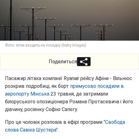
Фото: літак входить на посадку (Getty Images)
Поделиться
Пасажир літака компанії Ryanair рейсу Афіни - Вільнюс
розкрив подробиці, як борт
примусово посадили в
аеропорту Мінська
23 травня, де затримали
білоруського опозиціонера Романа Протасевича і його
дівчину, росіянку Софію Сапєгу.
Про це чоловік розповів в ефірі програми
"Свобода
слова Савіка Шустера"
.