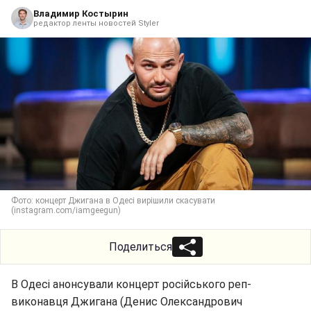
Владимир Костырин
редактор ленты новостей Styler
Фото: концерт Джигана в Одесі вирішили скасувати
(instagram.com/iamgeegun)
Поделиться
В Одесі анонсували концерт російського реп-
виконавця Джигана (Денис Олександрович