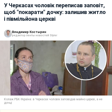
У Черкасах чоловік переписав заповіт,
щоб "покарати" дочку: залишив житло
і півмільйона церкві
Владимир Костырин
редактор ленты новостей Styler
Колаж РБК-Україна: в Черкасах чоловік заповідав майно церкві, а не
дочці