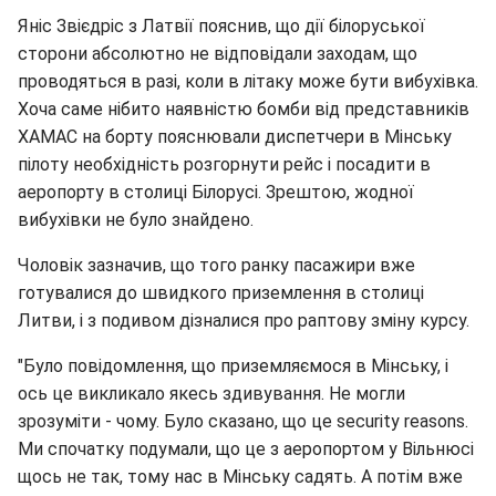
Яніс Звієдріс з Латвії пояснив, що дії білоруської
сторони абсолютно не відповідали заходам, що
проводяться в разі, коли в літаку може бути вибухівка.
Хоча саме нібито наявністю бомби від представників
ХАМАС на борту пояснювали диспетчери в Мінську
пілоту необхідність розгорнути рейс і посадити в
аеропорту в столиці Білорусі. Зрештою, жодної
вибухівки не було знайдено.
Чоловік зазначив, що того ранку пасажири вже
готувалися до швидкого приземлення в столиці
Литви, і з подивом дізналися про раптову зміну курсу.
"Було повідомлення, що приземляємося в Мінську, і
ось це викликало якесь здивування. Не могли
зрозуміти - чому. Було сказано, що це security reasons.
Ми спочатку подумали, що це з аеропортом у Вільнюсі
щось не так, тому нас в Мінську садять. А потім вже