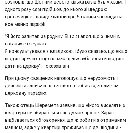
розповів, що Шотник всього кілька разів був у храмі. І
одного разу сам підійшов до нього зі щедрою
пропозицією, повідомивши про бажання заповідати
все майно парафії.
"Я його запитав за родину. Він зізнався, що з ними в
поганих стосунках.
Я консультувався з владикою, і було сказано, що якщо
людині зручно, ніщо не має права заборонити людині
дати на церкву", - сказав він.
При цьому священик наголошує, що нерухомість і
депозити записані не на нього особисто, а саме на
церковну парафію.
Також отець Шеремета заявив, що нікого виселяти з
квартири не збирається і не думав про це. Зараз
відбувається обговорення, що ж робити з отриманим
майном, адже у квартирі проживає ще дві людини -