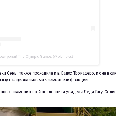
поширений The Olympic Games (@olympics)
ки Сены, также проходила и в Садах Трокадеро, и она вкл
мму с национальными элементами Франции.
нных знаменитостей поклонники увидели Леди Гагу, Сели
.