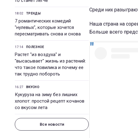
то станет легче
Среди них разыграют
18:02
ТРЕНДЫ
7 романтических комедий
Наша страна на соре
"нулевых", которые хочется
Больше всего предст
пересматривать снова и снова
17:14
ПОЛЕЗНОЕ
Растет "из воздуха" и
"высасывает" жизнь из растений:
что такое повилика и почему ее
так трудно побороть
16:27
ВКУСНО
Кукуруза на зиму без лишних
хлопот: простой рецепт кочанов
со вкусом лета
Все новости