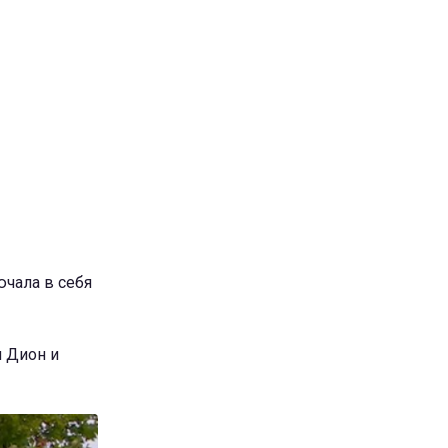
ючала в себя
н Дион и