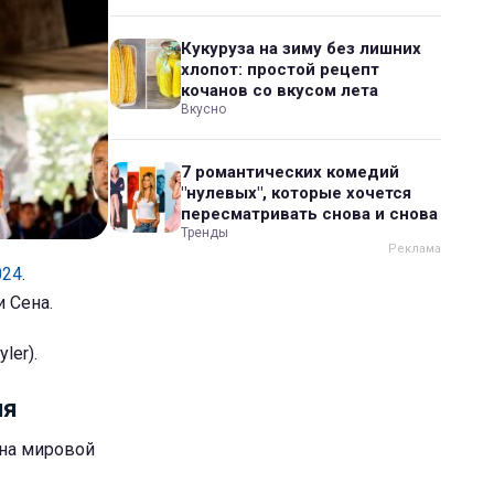
Кукуруза на зиму без лишних
хлопот: простой рецепт
кочанов со вкусом лета
Вкусно
7 романтических комедий
"нулевых", которые хочется
пересматривать снова и снова
Тренды
024
.
 Сена.
ler).
ия
 на мировой