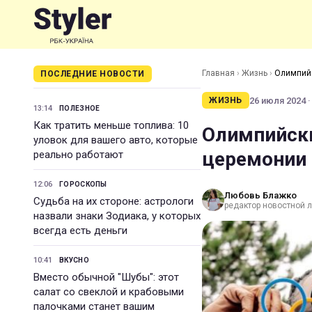
Главная
›
Жизнь
›
Олимпийс
ПОСЛЕДНИЕ НОВОСТИ
26 июля 2024 ·
ЖИЗНЬ
13:14
ПОЛЕЗНОЕ
Как тратить меньше топлива: 10
Олимпийски
уловок для вашего авто, которые
церемонии 
реально работают
12:06
ГОРОСКОПЫ
Любовь Блажко
Судьба на их стороне: астрологи
редактор новостной 
назвали знаки Зодиака, у которых
всегда есть деньги
10:41
ВКУСНО
Вместо обычной "Шубы": этот
салат со свеклой и крабовыми
палочками станет вашим