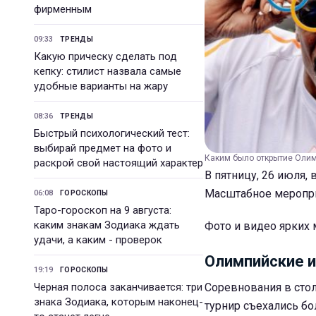
фирменным
09:33
ТРЕНДЫ
Какую прическу сделать под
кепку: стилист назвала самые
удобные варианты на жару
08:36
ТРЕНДЫ
Быстрый психологический тест:
выбирай предмет на фото и
Каким было открытие Олимп
раскрой свой настоящий характер
В пятницу, 26 июля,
Масштабное мероприя
06:08
ГОРОСКОПЫ
Таро-гороскоп на 9 августа:
каким знакам Зодиака ждать
Фото и видео ярких 
удачи, а каким - проверок
Олимпийские и
19:19
ГОРОСКОПЫ
Черная полоса заканчивается: три
Соревнования в стол
знака Зодиака, которым наконец-
турнир съехались бо