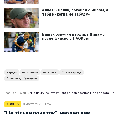
нардеп
нарушения
парковка
Слуга народа
Александр Куницкий
Главная
›
Жизнь
›
"Це тільки початок": нардеп дав прогноз щодо зростання 
ЖИЗНЬ
13 марта 2021 · 17:45
"Це тільки початок": нардеп дав