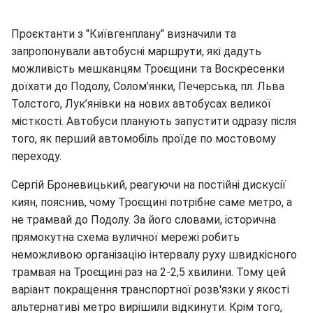
Проєктанти з "Київгенплану" визначили та
запропонували автобусні маршрути, які дадуть
можливість мешканцям Троєщини та Воскресенки
доїхати до Подолу, Солом’янки, Печерська, пл. Льва
Толстого, Лук’янівки на нових автобусах великої
місткості. Автобуси планують запустити одразу після
того, як перший автомобіль проїде по мостовому
переходу.
Сергій Броневицький, реагуючи на постійні дискусії
киян, пояснив, чому Троєщині потрібне саме метро, а
не трамвай до Подолу. За його словами, історична
прямокутна схема вуличної мережі робить
неможливою організацію інтервалу руху швидкісного
трамвая на Троєщині раз на 2-2,5 хвилини. Тому цей
варіант покращення транспортної розв'язки у якості
альтернативі метро вирішили відкинути. Крім того,