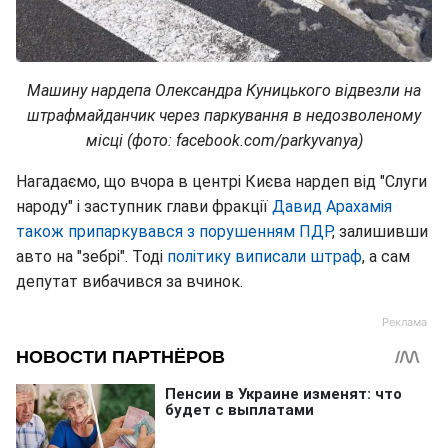
Машину нардепа Олександра Куницького відвезли на
штрафмайданчик через паркування в недозволеному
місці (фото: facebook.com/parkyvanya)
Нагадаємо, що вчора в центрі Києва нардеп від "Слуги
народу" і заступник глави фракції
Давид Арахамія
також припаркувався з порушенням ПДР
, залишивши
авто на "зебрі". Тоді
політику виписали штраф
, а сам
депутат вибачився за вчинок.