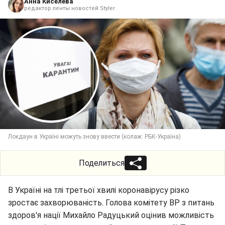
Анна Киселева
редактор ленты новостей Styler
Локдаун в Україні можуть знову ввести (колаж: РБК-Україна)
Поделиться
В Україні на тлі третьої хвилі коронавірусу різко
зростає захворюваність. Голова комітету ВР з питань
здоров'я нації Михайло Радуцький оцінив можливість