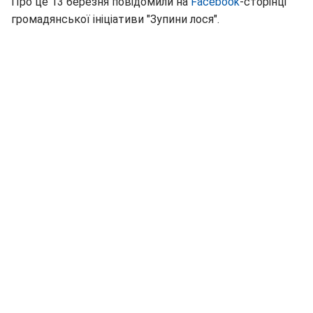
Про це 13 березня повідомили на
Facebook
-сторінці
громадянської ініціативи "Зупини лося".