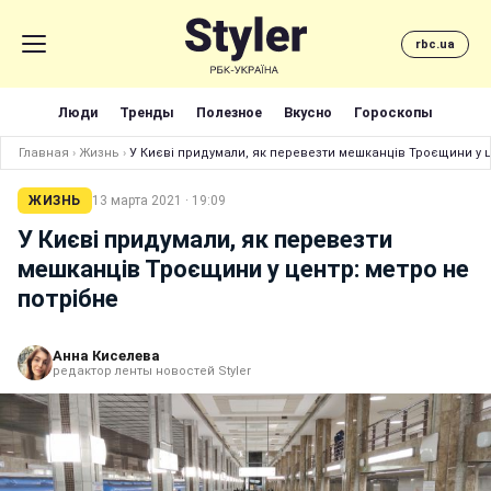
rbc.ua
Люди
Тренды
Полезное
Вкусно
Гороскопы
Главная
›
Жизнь
›
У Києві придумали, як перевезти мешканців Троєщини у ц
ЖИЗНЬ
13 марта 2021 · 19:09
У Києві придумали, як перевезти
мешканців Троєщини у центр: метро не
потрібне
Анна Киселева
редактор ленты новостей Styler