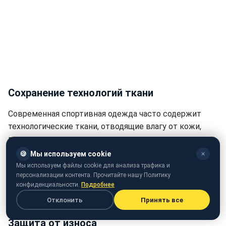
Сохранение технологий ткани
Современная спортивная одежда часто содержит
технологические ткани, отводящие влагу от кожи,
помогают регулировать температуру тела и даже
блокируют вредное ультрафиолетовое излучение.
🍪
Мы используем cookie
✕
Эти технологии могут быть повреждены, если за
Мы используем файлы cookie для анализа трафика и
персонализации контента. Прочитайте нашу Политику
одеждой неправильно ухаживать, в частности -
конфиденциальности.
Подробнее
стирать ее с хлопчатобумажной или верхней
Отклонить
Принять все
одеждой.
Защита от износа