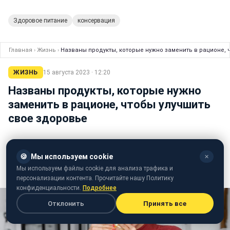
Здоровое питание
консервация
Главная
›
Жизнь
›
Названы продукты, которые нужно заменить в рационе, 
ЖИЗНЬ
15 августа 2023 · 12:20
Названы продукты, которые нужно
заменить в рационе, чтобы улучшить
свое здоровье
Татьяна Самарук
редактор ленты новостей
🍪
Мы используем cookie
✕
Мы используем файлы cookie для анализа трафика и
Галина Сеник
Эксперт
диетолог и нутрициолог
персонализации контента. Прочитайте нашу Политику
конфиденциальности.
Подробнее
Отклонить
Принять все