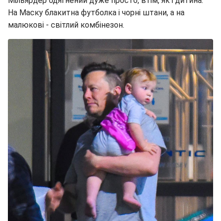
Мільярдер одягнений дуже просто, втім, як і дитина.
На Маску блакитна футболка і чорні штани, а на
малюкові - світлий комбінезон.