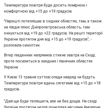
Температура повітря буде досить помірною і
комфортною від +15 до +19 градусів.
"Нарешті потеплішає в східних областях, там, а також
на півдні плюс Дніпропетровська область, там
очікується від +19 до +22 градусів. На решті території
України протягом дня від +15 до +19 градусів", -
розповіла синоптик.
Вітер південних напрямків стихне завтра на Сході,
проте посилиться в західних і північних областях
України.
У Києві 13 травня суттєві опади навряд чи будуть.
Температура повітря вдень сягатиме від +15 до +18
градусів.
"Далі ще буде теплішати, але не без дощів. На сході
України протягом неділі-понеділка місцями ймовірне