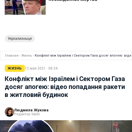
Укрзализныця
Главная
›
Жизнь
›
Конфлікт між Ізраїлем і Сектором Газа досяг апогею: ві
ЖИЗНЬ
12 мая 2021 · 08:34
Конфлікт між Ізраїлем і Сектором Газа
досяг апогею: відео попадання ракети
в житловий будинок
Людмила Жукова
Редактор Styler