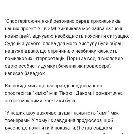
"Спостерігаючи, який резонанс серед прихильників
наших проектів і в ЗМІ викликала моя заява на "ночі
нових ідей", відчуваю необхідність пояснити ситуацію.
Судячи з усього, слова для мого виступу були обрані
не дуже вдало, що спричинило неабияку кількість
помилкових інтерпретацій. Перш за все, я висловив
свою особисту думку і бачення як продюсера", -
написав Завадюк.
Він повідомив, що насправді неодноразово
спостерігав "хімію" між Тіною і Даном. І романтична
історія між ними все-таки була.
"У наших шоу важливе-душа і наявність "хімії" між
тренерами. У тому і є завдання продюсера, щоб
вчасно це помітити й показати. Я став свідком