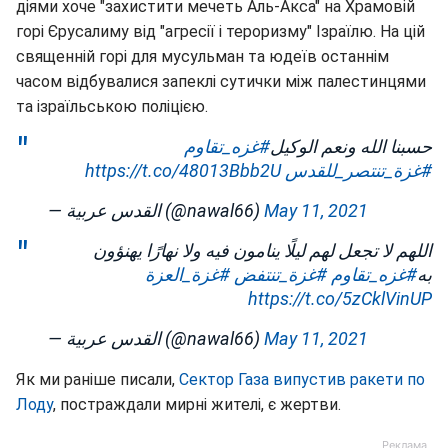
діями хоче "захистити мечеть Аль-Акса" на Храмовій
горі Єрусалиму від "агресії і тероризму" Ізраїлю. На цій
священній горі для мусульман та юдеїв останнім
часом відбувалися запеклі сутички між палестинцями
та ізраїльською поліцією.
حسبنا الله ونعم الوكيل
#غزه_تقاوم
https://t.co/48013Bbb2U
#غزة_تنتصر_للقدس
— القدس عربية (@nawal66)
May 11, 2021
اللهم لا تجعل لهم ليلًا ينامون فيه ولا نهارًا يهنؤون
به
#غزه_تقاوم
#غزة_تنتفض
#غزة_العزة
https://t.co/5zCklVinUP
— القدس عربية (@nawal66)
May 11, 2021
Як ми раніше писали,
Сектор Газа випустив ракети по
Лоду
, постраждали мирні жителі, є жертви.