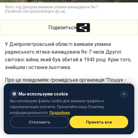
Фото: під Дніпром виявили уламки винищувача Як-7
(facebook.com/poshukdnipro.dp.ua)
Поделиться
У Дніпропетровській області виявили уламки
радянського літака-винищувача Як-7 часів Другої
світової війни, який був збитий в 1943 році. Крім того,
знайшли і останки льотчика.
Про це повідомляє громадська організація "Пошук -
Дніпро" на своїй сторінці в
Facebook
.
🍪
Мы используем cookie
✕
Мы используем файлы cookie для анализа трафика и
персонализации контента. Прочитайте нашу Политику
конфиденциальности.
Подробнее
Отклонить
Принять все