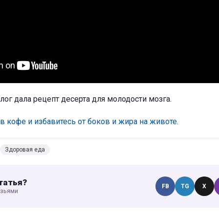
лог дала рецепт десерта для молодости мозга.
 в кофе и избавитесь от боков и жира на животе.
Здоровая еда
татья?
FB
TG
X
узьями