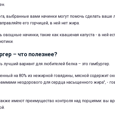
ен.
ога, выбранные вами начинки могут помочь сделать ваше 
аправляйте его горчицей, в ней нет жира.
ь овощные начинки, такие как квашеная капуста - в ней е
иотики.
ргер – что полезнее?
ть лучший вариант для любителей белка – это гамбургер.
ленный на 80% из нежирной говядины, мясной содержит ок
раммами нездорового для сердца насыщенного жира", - го
 также имеют преимущество контроля над порциями: вы вр
ой.