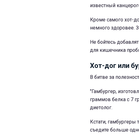
известный канцерог
Кроме самого хот-д
немного здоровее. З
Не бойтесь добавлят
для кишечника проб
Хот-дог или бу
В битве за полезнос
"Гамбургер, изготов
граммов белка с 7 г
диетолог.
Кстати, гамбургеры
съедите больше одн