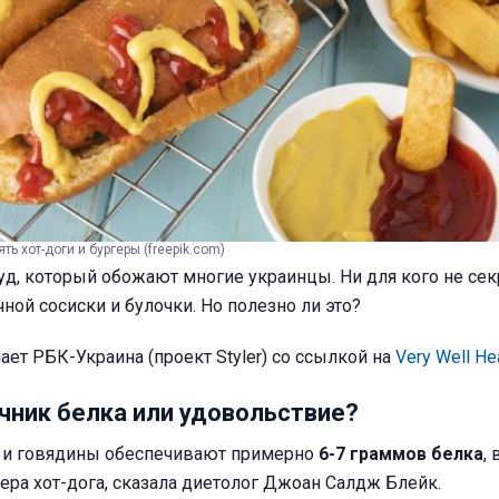
ть хот-доги и бургеры (freepik.com)
фуд, который обожают многие украинцы. Ни для кого не секр
чной сосиски и булочки. Но полезно ли это?
ает РБК-Украина (проект Styler) со ссылкой на
Very Well Hea
очник белка или удовольствие?
и и говядины обеспечивают примерно
6-7 граммов белка
, 
ера хот-дога, сказала диетолог Джоан Салдж Блейк.