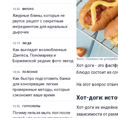
15:55
ВКУСНО
Ажурные блины, которые не
рвутся: рецепт с секретным
ингредиентом для идеальных
дырочек
15:19
ЛЮДИ
Как выглядят возлюбленные
Дантеса, Пономарева и
Фото: Полезно ли употребля
Боржемской: редкие фото звезд
Хот-доги - это фаст
блюдо состоит из со
14:36
ПОЛЕЗНОЕ
Как быстро подготовить банки
для консервации: легкие
На этот вопрос отвеч
проверенные методы, которые
сэкономят ваше время
Хот-доги: ист
13:55
ГОРОСКОПЫ
Хот-доги из индейк
Почему нельзя мыть пол после
зависимости от разм