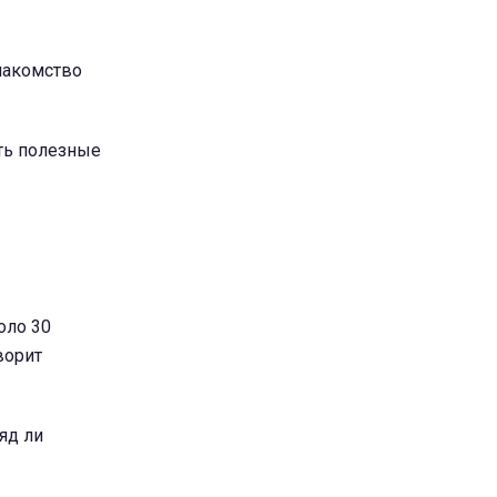
лакомство
сть полезные
оло 30
ворит
яд ли