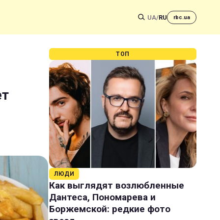
UA
/
RU
rbc.ua
ТОП
ет
ЛЮДИ
Как выглядят возлюбленные
Дантеса, Пономарева и
Боржемской: редкие фото