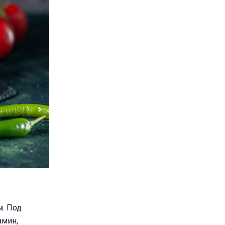
ы
. Под
амин,