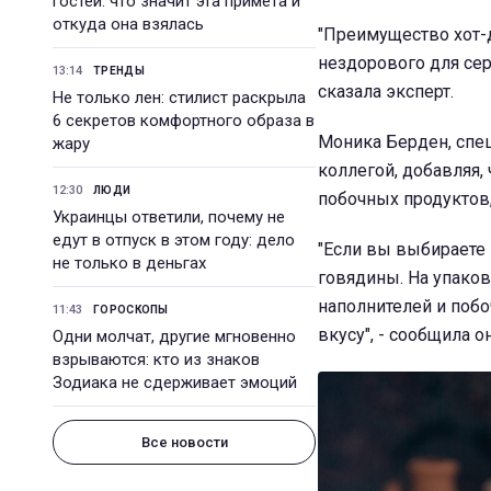
гостей: что значит эта примета и
откуда она взялась
"Преимущество хот-д
нездорового для сер
13:14
ТРЕНДЫ
сказала эксперт.
Не только лен: стилист раскрыла
6 секретов комфортного образа в
Моника Берден, спе
жару
коллегой, добавляя,
12:30
ЛЮДИ
побочных продуктов,
Украинцы ответили, почему не
едут в отпуск в этом году: дело
"Если вы выбираете 
не только в деньгах
говядины. На упаков
наполнителей и побо
11:43
ГОРОСКОПЫ
вкусу", - сообщила он
Одни молчат, другие мгновенно
взрываются: кто из знаков
Зодиака не сдерживает эмоций
Все новости