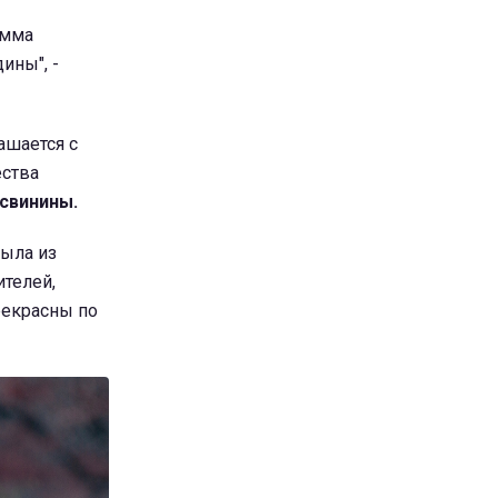
амма
ины", -
ашается с
ества
 свинины.
была из
ителей,
рекрасны по