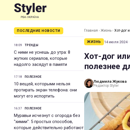
Главная
›
Жизнь
›
Хот-дог 
ПОСЛЕДНИЕ НОВОСТИ
14 июля 2024 ·
ЖИЗНЬ
18:09
ТРЕНДЫ
С ними не уснешь до утра: 8
Хот-дог или
жутких сериалов, которые
полезнее д
надолго засядут в памяти
17:18
ПОЛЕЗНОЕ
Людмила Жукова
10 вещей, которыми нельзя
Редактор Styler
протирать экран телефона: они
могут его испортить
16:37
ПОЛЕЗНОЕ
Муравьи исчезнут с огорода без
"химии": 5 простых способов,
которые действительно работают