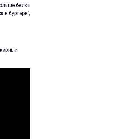
больше белка
а в бургере",
ежирный