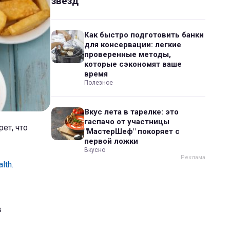
звезд
Как быстро подготовить банки
для консервации: легкие
проверенные методы,
которые сэкономят ваше
время
Полезное
Вкус лета в тарелке: это
гаспачо от участницы
ет, что
"МастерШеф" покоряет с
первой ложки
Вкусно
lth.
в