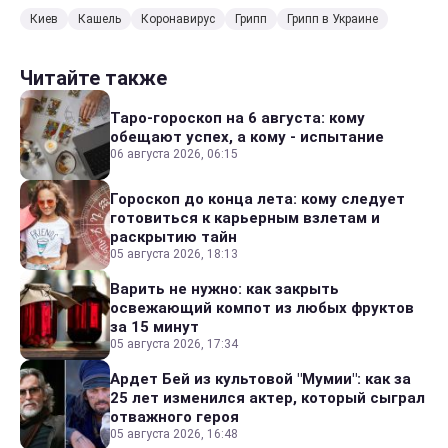
Киев
Кашель
Коронавирус
Грипп
Грипп в Украине
Читайте также
Таро-гороскоп на 6 августа: кому
обещают успех, а кому - испытание
06 августа 2026, 06:15
Гороскоп до конца лета: кому следует
готовиться к карьерным взлетам и
раскрытию тайн
05 августа 2026, 18:13
Варить не нужно: как закрыть
освежающий компот из любых фруктов
за 15 минут
05 августа 2026, 17:34
Ардет Бей из культовой "Мумии": как за
25 лет изменился актер, который сыграл
отважного героя
05 августа 2026, 16:48