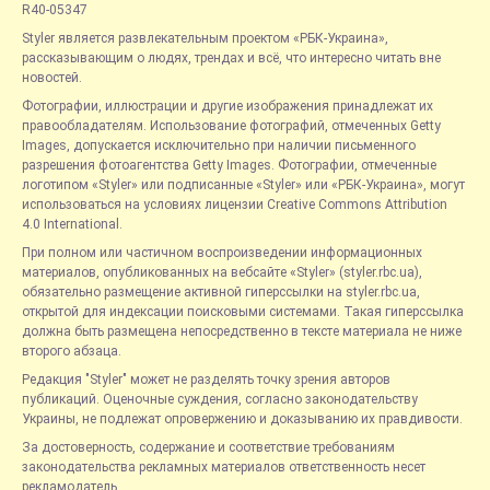
R40-05347
Styler является развлекательным проектом «РБК-Украина»,
рассказывающим о людях, трендах и всё, что интересно читать вне
новостей.
Фотографии, иллюстрации и другие изображения принадлежат их
правообладателям. Использование фотографий, отмеченных Getty
Images, допускается исключительно при наличии письменного
разрешения фотоагентства Getty Images. Фотографии, отмеченные
логотипом «Styler» или подписанные «Styler» или «РБК-Украина», могут
использоваться на условиях лицензии Creative Commons Attribution
4.0 International.
При полном или частичном воспроизведении информационных
материалов, опубликованных на вебсайте «Styler» (styler.rbc.ua),
обязательно размещение активной гиперссылки на styler.rbc.ua,
открытой для индексации поисковыми системами. Такая гиперссылка
должна быть размещена непосредственно в тексте материала не ниже
второго абзаца.
Редакция "Styler" может не разделять точку зрения авторов
публикаций. Оценочные суждения, согласно законодательству
Украины, не подлежат опровержению и доказыванию их правдивости.
За достоверность, содержание и соответствие требованиям
законодательства рекламных материалов ответственность несет
рекламодатель.